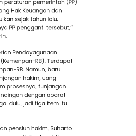
n peraturan pemerintah (PP)
tang Hak Keuangan dan
ulkan sejak tahun lalu.
a PP pengganti tersebut,’’
in.
terian Pendayagunaan
i (Kemenpan-RB). Terdapat
enpan-RB. Namun, baru
tunjangan hakim, uang
am prosesnya, tunjangan
andingan dengan aparat
 dulu, jadi tiga item itu
dan pensiun hakim, Suharto