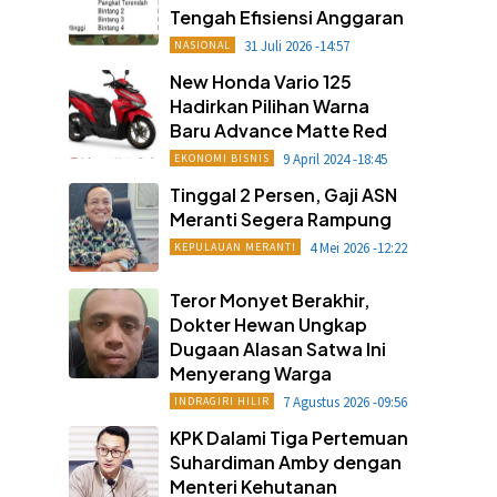
Tengah Efisiensi Anggaran
31 Juli 2026 -14:57
NASIONAL
New Honda Vario 125
Hadirkan Pilihan Warna
Baru Advance Matte Red
9 April 2024 -18:45
EKONOMI BISNIS
Tinggal 2 Persen, Gaji ASN
Meranti Segera Rampung
4 Mei 2026 -12:22
KEPULAUAN MERANTI
Teror Monyet Berakhir,
Dokter Hewan Ungkap
Dugaan Alasan Satwa Ini
Menyerang Warga
7 Agustus 2026 -09:56
INDRAGIRI HILIR
KPK Dalami Tiga Pertemuan
Suhardiman Amby dengan
Menteri Kehutanan