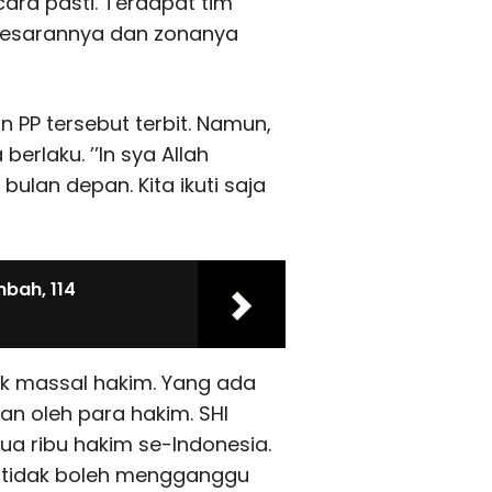
ra pasti. Terdapat tim
 besarannya dan zonanya
 PP tersebut terbit. Namun,
erlaku. ’’In sya Allah
bulan depan. Kita ikuti saja
bah, 114
k massal hakim. Yang ada
n oleh para hakim. SHI
dua ribu hakim se-Indonesia.
i tidak boleh mengganggu