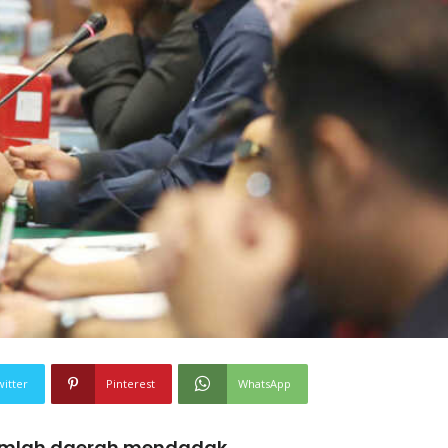
witter
Pinterest
WhatsApp
jumlah daerah mendadak