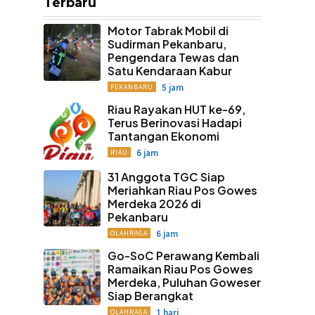
Terbaru
Motor Tabrak Mobil di
Sudirman Pekanbaru,
Pengendara Tewas dan
Satu Kendaraan Kabur
5 jam
PEKANBARU
Riau Rayakan HUT ke-69,
Terus Berinovasi Hadapi
Tantangan Ekonomi
6 jam
RIAU
31 Anggota TGC Siap
Meriahkan Riau Pos Gowes
Merdeka 2026 di
Pekanbaru
6 jam
OLAHRAGA
Go-SoC Perawang Kembali
Ramaikan Riau Pos Gowes
Merdeka, Puluhan Goweser
Siap Berangkat
1 hari
OLAHRAGA