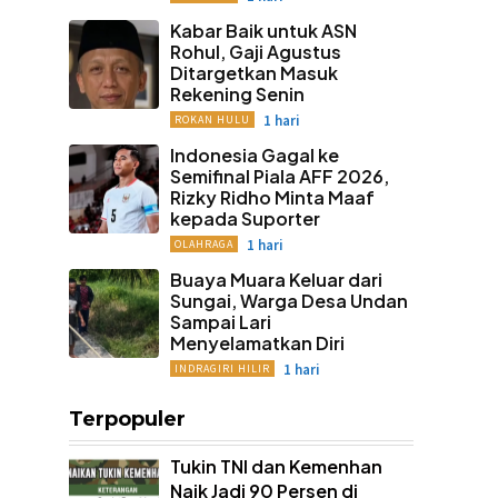
Kabar Baik untuk ASN
Rohul, Gaji Agustus
Ditargetkan Masuk
Rekening Senin
1 hari
ROKAN HULU
Indonesia Gagal ke
Semifinal Piala AFF 2026,
Rizky Ridho Minta Maaf
kepada Suporter
1 hari
OLAHRAGA
Buaya Muara Keluar dari
Sungai, Warga Desa Undan
Sampai Lari
Menyelamatkan Diri
1 hari
INDRAGIRI HILIR
Terpopuler
Tukin TNI dan Kemenhan
Naik Jadi 90 Persen di