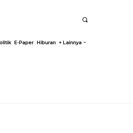
olitik
E-Paper
Hiburan
+ Lainnya