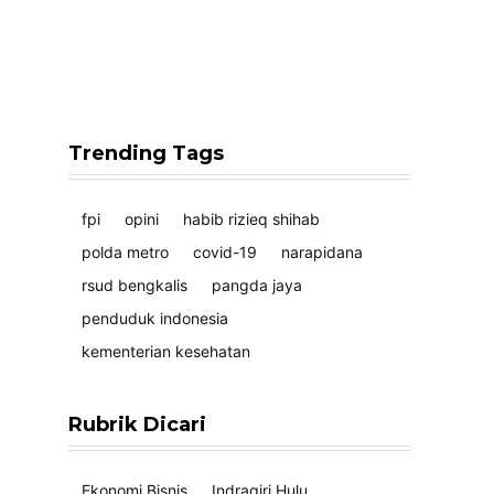
Trending Tags
fpi
opini
habib rizieq shihab
polda metro
covid-19
narapidana
rsud bengkalis
pangda jaya
penduduk indonesia
kementerian kesehatan
Rubrik Dicari
Ekonomi Bisnis
Indragiri Hulu