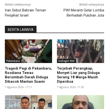
Artikel sebelumnya
Artikel selanjutnya
Iran Sebut Bahrain Teman
PWI Meranti Gelar Lomba
Penjahat Israel
Berhadiah Puluhan Juta
BERITA LAINNYA
Pekanbaru
Indragiri Hilir
Tragedi Pagi di Pekanbaru,
Terjebak Perangkap,
Rosdiana Tewas
Monyet Liar yang Diduga
Bersimbah Darah Diduga
Serang 18 Warga Masih
Dibacok Mantan Suami
Diperiksa
7 Agustus 2026 -17:11
7 Agustus 2026 -11:20