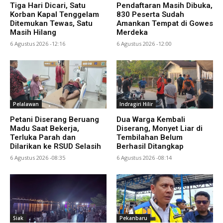
Tiga Hari Dicari, Satu
Pendaftaran Masih Dibuka,
Korban Kapal Tenggelam
830 Peserta Sudah
Ditemukan Tewas, Satu
Amankan Tempat di Gowes
Masih Hilang
Merdeka
6 Agustus 2026 -12:16
6 Agustus 2026 -12:00
Pelalawan
Indragiri Hilir
Petani Diserang Beruang
Dua Warga Kembali
Madu Saat Bekerja,
Diserang, Monyet Liar di
Terluka Parah dan
Tembilahan Belum
Dilarikan ke RSUD Selasih
Berhasil Ditangkap
6 Agustus 2026 -08:35
6 Agustus 2026 -08:14
Siak
Pekanbaru