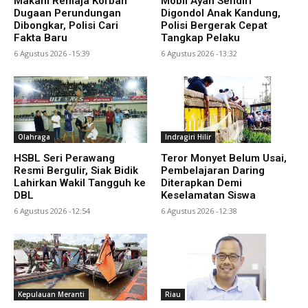
Makam Remaja Korban
Mobil Ayah Sendiri
Dugaan Perundungan
Digondol Anak Kandung,
Dibongkar, Polisi Cari
Polisi Bergerak Cepat
Fakta Baru
Tangkap Pelaku
6 Agustus 2026 -15:39
6 Agustus 2026 -13:32
Olahraga
Indragiri Hilir
HSBL Seri Perawang
Teror Monyet Belum Usai,
Resmi Bergulir, Siak Bidik
Pembelajaran Daring
Lahirkan Wakil Tangguh ke
Diterapkan Demi
DBL
Keselamatan Siswa
6 Agustus 2026 -12:54
6 Agustus 2026 -12:38
Kepulauan Meranti
Riau