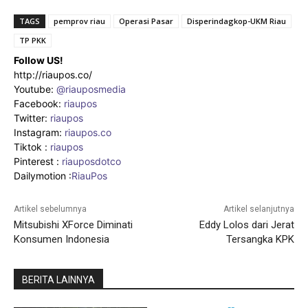
TAGS
pemprov riau
Operasi Pasar
Disperindagkop-UKM Riau
TP PKK
Follow US!
http://riaupos.co/
Youtube:
@riauposmedia
Facebook:
riaupos
Twitter:
riaupos
Instagram:
riaupos.co
Tiktok :
riaupos
Pinterest :
riauposdotco
Dailymotion :
RiauPos
Artikel sebelumnya
Artikel selanjutnya
Mitsubishi XForce Diminati
Eddy Lolos dari Jerat
Konsumen Indonesia
Tersangka KPK
BERITA LAINNYA