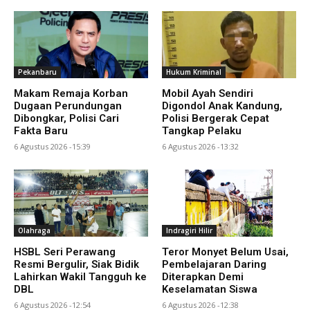
Pekanbaru
Hukum Kriminal
Makam Remaja Korban
Mobil Ayah Sendiri
Dugaan Perundungan
Digondol Anak Kandung,
Dibongkar, Polisi Cari
Polisi Bergerak Cepat
Fakta Baru
Tangkap Pelaku
6 Agustus 2026 -15:39
6 Agustus 2026 -13:32
Olahraga
Indragiri Hilir
HSBL Seri Perawang
Teror Monyet Belum Usai,
Resmi Bergulir, Siak Bidik
Pembelajaran Daring
Lahirkan Wakil Tangguh ke
Diterapkan Demi
DBL
Keselamatan Siswa
6 Agustus 2026 -12:54
6 Agustus 2026 -12:38