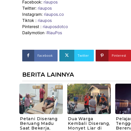
Facebook:
riaupos
Twitter:
riaupos
Instagram:
riaupos.co
Tiktok :
riaupos
Pinterest :
riauposdotco
Dailymotion :
RiauPos
Facebook
Twitter
Pinterest
BERITA LAINNYA
Petani Diserang
Dua Warga
Pelaj
Beruang Madu
Kembali Diserang,
Tengg
Saat Bekerja,
Monyet Liar di
Beren