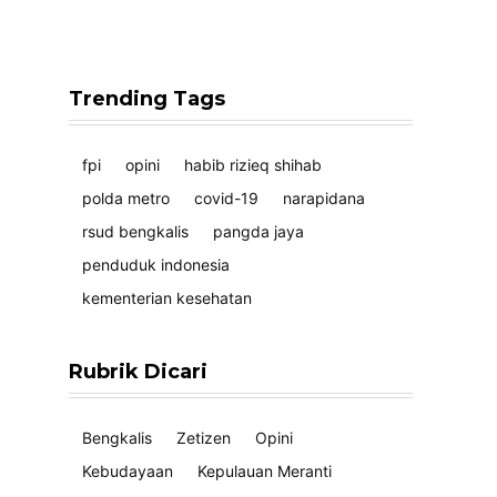
Trending Tags
fpi
opini
habib rizieq shihab
polda metro
covid-19
narapidana
rsud bengkalis
pangda jaya
penduduk indonesia
kementerian kesehatan
Rubrik Dicari
Bengkalis
Zetizen
Opini
Kebudayaan
Kepulauan Meranti