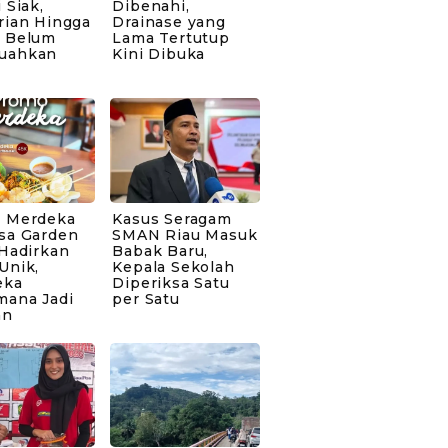
 Siak,
Dibenahi,
rian Hingga
Drainase yang
 Belum
Lama Tertutup
uahkan
Kini Dibuka
 Merdeka
Kasus Seragam
sa Garden
SMAN Riau Masuk
 Hadirkan
Babak Baru,
Unik,
Kepala Sekolah
eka
Diperiksa Satu
mana Jadi
per Satu
an