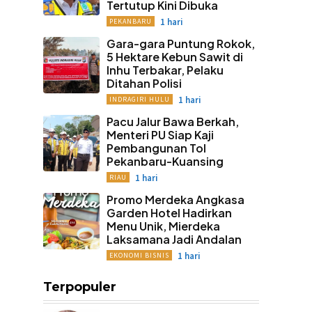
Tertutup Kini Dibuka
1 hari
PEKANBARU
Gara-gara Puntung Rokok,
5 Hektare Kebun Sawit di
Inhu Terbakar, Pelaku
Ditahan Polisi
1 hari
INDRAGIRI HULU
Pacu Jalur Bawa Berkah,
Menteri PU Siap Kaji
Pembangunan Tol
Pekanbaru-Kuansing
1 hari
RIAU
Promo Merdeka Angkasa
Garden Hotel Hadirkan
Menu Unik, Mierdeka
Laksamana Jadi Andalan
1 hari
EKONOMI BISNIS
Terpopuler