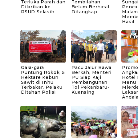
Terluka Parah dan
Tembilahan
Sungai
Dilarikan ke
Belum Berhasil
Penca
RSUD Selasih
Ditangkap
Malam
Memb
Hasil
Gara-gara
Pacu Jalur Bawa
Promo
Puntung Rokok, 5
Berkah, Menteri
Angka
Hektare Kebun
PU Siap Kaji
Hotel
Sawit di Inhu
Pembangunan
Menu 
Terbakar, Pelaku
Tol Pekanbaru-
Mierd
Ditahan Polisi
Kuansing
Laksa
Andal