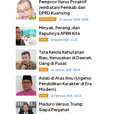
Pemprov Harus Proaktif
Jembatani Pemkab dan
DPRD Kuansing
24 Januari 2024 -14:00
PEKANBARU
Minyak, Perang, dan
Rapuhnya APBN Kita
30 Maret 2026 -11:47
OPINI
Tata Kelola Kehutanan
Riau, Kerusakan di Daerah,
Uang di Pusat
14 Januari 2026 -09:18
OPINI
Adab di Atas Ilmu (Urgensi
Pendidikan Karakter di Era
Modern)
10 Februari 2026 -14:13
OPINI
Maduro Versus Trump:
Siapa Penjahat