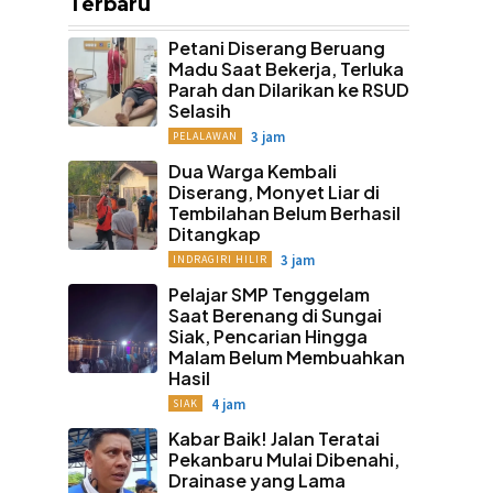
Terbaru
Petani Diserang Beruang
Madu Saat Bekerja, Terluka
Parah dan Dilarikan ke RSUD
Selasih
3 jam
PELALAWAN
Dua Warga Kembali
Diserang, Monyet Liar di
Tembilahan Belum Berhasil
Ditangkap
3 jam
INDRAGIRI HILIR
Pelajar SMP Tenggelam
Saat Berenang di Sungai
Siak, Pencarian Hingga
Malam Belum Membuahkan
Hasil
4 jam
SIAK
Kabar Baik! Jalan Teratai
Pekanbaru Mulai Dibenahi,
Drainase yang Lama