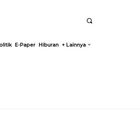
olitik
E-Paper
Hiburan
+ Lainnya