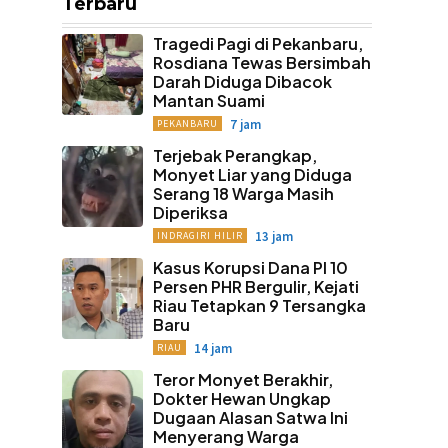
Terbaru
Tragedi Pagi di Pekanbaru,
Rosdiana Tewas Bersimbah
Darah Diduga Dibacok
Mantan Suami
7 jam
PEKANBARU
Terjebak Perangkap,
Monyet Liar yang Diduga
Serang 18 Warga Masih
Diperiksa
13 jam
INDRAGIRI HILIR
Kasus Korupsi Dana PI 10
Persen PHR Bergulir, Kejati
Riau Tetapkan 9 Tersangka
Baru
14 jam
RIAU
Teror Monyet Berakhir,
Dokter Hewan Ungkap
Dugaan Alasan Satwa Ini
Menyerang Warga