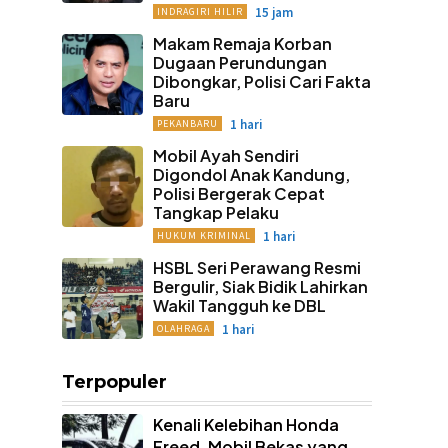
15 jam
INDRAGIRI HILIR
Makam Remaja Korban
Dugaan Perundungan
Dibongkar, Polisi Cari Fakta
Baru
1 hari
PEKANBARU
Mobil Ayah Sendiri
Digondol Anak Kandung,
Polisi Bergerak Cepat
Tangkap Pelaku
1 hari
HUKUM KRIMINAL
HSBL Seri Perawang Resmi
Bergulir, Siak Bidik Lahirkan
Wakil Tangguh ke DBL
1 hari
OLAHRAGA
Terpopuler
Kenali Kelebihan Honda
Freed, Mobil Bekas yang