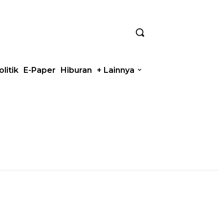
olitik
E-Paper
Hiburan
+ Lainnya