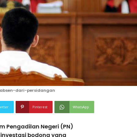
absen-dari-persidangan
witter
Pinterest
WhatsApp
m Pengadilan Negeri (PN)
 investasi bodong yang