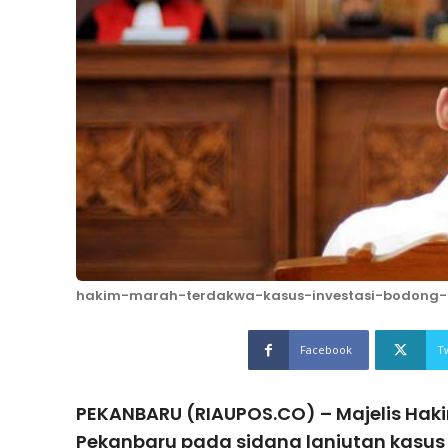
hakim-marah-terdakwa-kasus-investasi-bodong-
Facebook
T
PEKANBARU (RIAUPOS.CO) – Majelis Haki
Pekanbaru pada sidang lanjutan kasus