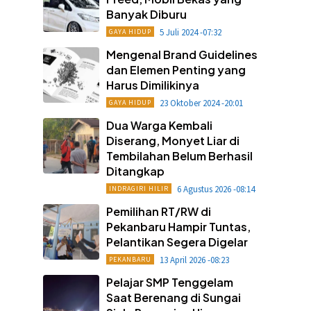
Banyak Diburu
5 Juli 2024 -07:32
GAYA HIDUP
Mengenal Brand Guidelines
dan Elemen Penting yang
Harus Dimilikinya
23 Oktober 2024 -20:01
GAYA HIDUP
Dua Warga Kembali
Diserang, Monyet Liar di
Tembilahan Belum Berhasil
Ditangkap
6 Agustus 2026 -08:14
INDRAGIRI HILIR
Pemilihan RT/RW di
Pekanbaru Hampir Tuntas,
Pelantikan Segera Digelar
13 April 2026 -08:23
PEKANBARU
Pelajar SMP Tenggelam
Saat Berenang di Sungai