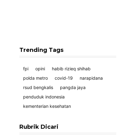
Trending Tags
fpi
opini
habib rizieq shihab
polda metro
covid-19
narapidana
rsud bengkalis
pangda jaya
penduduk indonesia
kementerian kesehatan
Rubrik Dicari