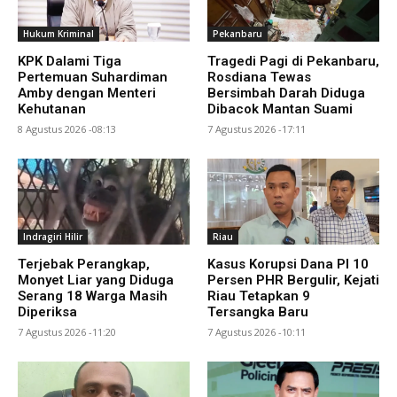
Hukum Kriminal
Pekanbaru
KPK Dalami Tiga
Tragedi Pagi di Pekanbaru,
Pertemuan Suhardiman
Rosdiana Tewas
Amby dengan Menteri
Bersimbah Darah Diduga
Kehutanan
Dibacok Mantan Suami
8 Agustus 2026 -08:13
7 Agustus 2026 -17:11
Indragiri Hilir
Riau
Terjebak Perangkap,
Kasus Korupsi Dana PI 10
Monyet Liar yang Diduga
Persen PHR Bergulir, Kejati
Serang 18 Warga Masih
Riau Tetapkan 9
Diperiksa
Tersangka Baru
7 Agustus 2026 -11:20
7 Agustus 2026 -10:11