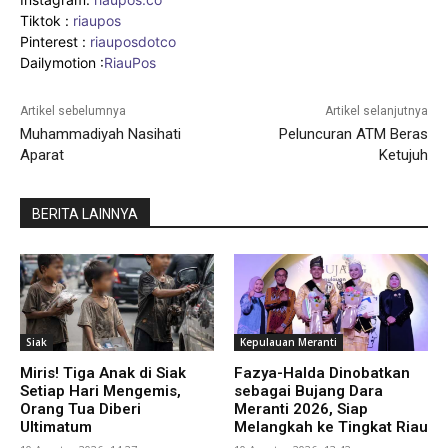
Tiktok :
riaupos
Pinterest :
riauposdotco
Dailymotion :
RiauPos
Artikel sebelumnya
Artikel selanjutnya
Muhammadiyah Nasihati
Peluncuran ATM Beras
Aparat
Ketujuh
BERITA LAINNYA
Siak
Kepulauan Meranti
Miris! Tiga Anak di Siak
Fazya-Halda Dinobatkan
Setiap Hari Mengemis,
sebagai Bujang Dara
Orang Tua Diberi
Meranti 2026, Siap
Ultimatum
Melangkah ke Tingkat Riau