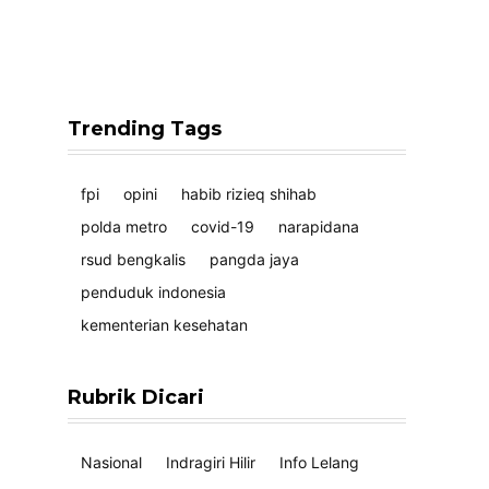
Trending Tags
fpi
opini
habib rizieq shihab
polda metro
covid-19
narapidana
rsud bengkalis
pangda jaya
penduduk indonesia
kementerian kesehatan
Rubrik Dicari
Nasional
Indragiri Hilir
Info Lelang