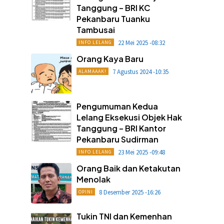
Tanggung – BRI KC
Pekanbaru Tuanku
Tambusai
22 Mei 2025 -08:32
INFO LELANG
Orang Kaya Baru
7 Agustus 2024 -10:35
ALAMAAAK!
Pengumuman Kedua
Lelang Eksekusi Objek Hak
Tanggung – BRI Kantor
Pekanbaru Sudirman
23 Mei 2025 -09:48
INFO LELANG
Orang Baik dan Ketakutan
Menolak
8 Desember 2025 -16:26
OPINI
Tukin TNI dan Kemenhan