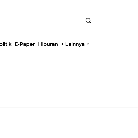
olitik
E-Paper
Hiburan
+ Lainnya