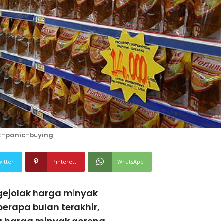
-panic-buying
witter
Pinterest
WhatsApp
gejolak harga minyak
erapa bulan terakhir,
u harga minyak goreng