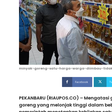
minyak-goreng-satu-harga-warga-diimbau-tidak
Facebook
T
PEKANBARU (RIAUPOS.CO) – Mengatasi 
goreng yang melonjak tinggi dalam beb
pemerintah menetapkan kebijakan sat