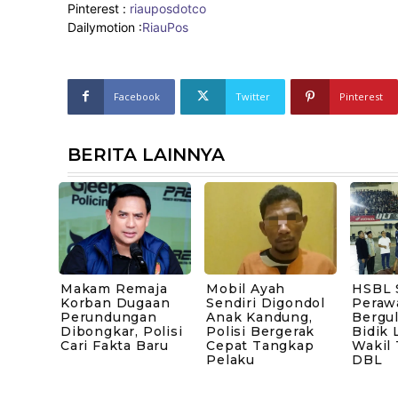
Pinterest :
riauposdotco
Dailymotion :
RiauPos
Facebook
Twitter
Pinterest
BERITA LAINNYA
Makam Remaja
Mobil Ayah
HSBL 
Korban Dugaan
Sendiri Digondol
Peraw
Perundungan
Anak Kandung,
Bergul
Dibongkar, Polisi
Polisi Bergerak
Bidik 
Cari Fakta Baru
Cepat Tangkap
Wakil
Pelaku
DBL