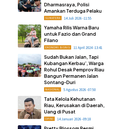
Dharmasraya, Polisi
Amankan Terduga Pelaku
14 Juli 2026 -11:55
SUMATERA
Yamaha Rilis Warna Baru
untuk Fazio dan Grand
Filano
11 April 2024 -13:41
EKONOMI BISNIS
Sudah Bukan Jalan, Tapi
Kubangan Kerbau’, Warga
Rohul Desak Pemprov Riau
Bangun Permanen Jalan
Sontang-Duri
5 Agustus 2026 -07:50
NASIONAL
Tata Kelola Kehutanan
Riau, Kerusakan di Daerah,
Uang di Pusat
14 Januari 2026 -09:18
OPINI
Pretty Blossom Resmi