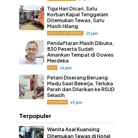
Tiga Hari Dicari, Satu
Korban Kapal Tenggelam
Ditemukan Tewas, Satu
Masih Hilang
15 jam
KEPULAUAN MERANTI
Pendaftaran Masih Dibuka,
830 Peserta Sudah
Amankan Tempat di Gowes
Merdeka
16 jam
RIAU
Petani Diserang Beruang
Madu Saat Bekerja, Terluka
Parah dan Dilarikan ke RSUD
Selasih
19 jam
PELALAWAN
Terpopuler
Wanita Asal Kuansing
Ditemukan Tewas di Hotel