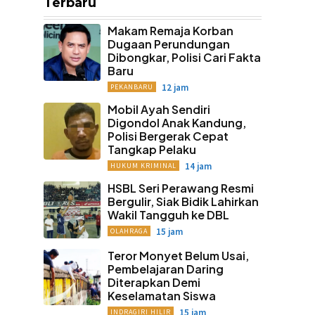
Terbaru
Makam Remaja Korban
Dugaan Perundungan
Dibongkar, Polisi Cari Fakta
Baru
12 jam
PEKANBARU
Mobil Ayah Sendiri
Digondol Anak Kandung,
Polisi Bergerak Cepat
Tangkap Pelaku
14 jam
HUKUM KRIMINAL
HSBL Seri Perawang Resmi
Bergulir, Siak Bidik Lahirkan
Wakil Tangguh ke DBL
15 jam
OLAHRAGA
Teror Monyet Belum Usai,
Pembelajaran Daring
Diterapkan Demi
Keselamatan Siswa
15 jam
INDRAGIRI HILIR