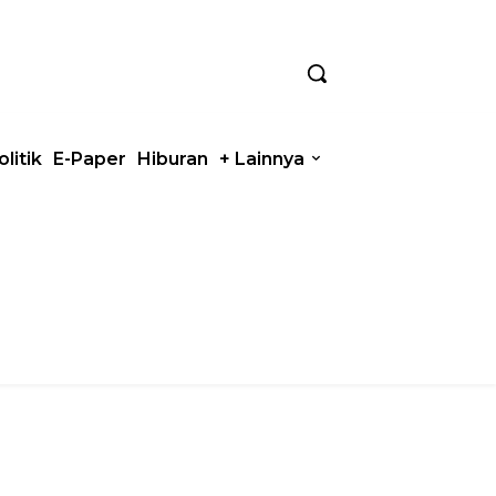
olitik
E-Paper
Hiburan
+ Lainnya