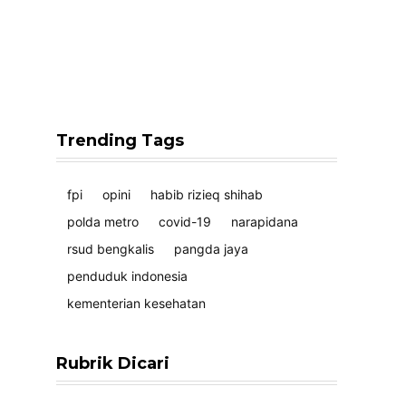
Trending Tags
fpi
opini
habib rizieq shihab
polda metro
covid-19
narapidana
rsud bengkalis
pangda jaya
penduduk indonesia
kementerian kesehatan
Rubrik Dicari