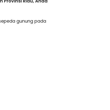
h Provinsi Riau, Ahad
 sepeda gunung pada