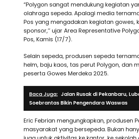
“Polygon sangat mendukung kegiatan y
olahraga sepeda. Apalagi media ternama 
Pos yang mengadakan kegiatan gowes, k
sponsor,’’ ujar Area Representative Polyg
Pos, Kamis (17/7).
Selain sepeda, produsen sepeda ternama
helm, baju kaos, tas perut Polygon, dan 
peserta Gowes Merdeka 2025.
Baca Juga:
Jalan Rusak di Pekanbaru, Lub
Soebrantas Bikin Pengendara Waswas
Eric Febrian mengungkapkan, produsen Po
masyarakat yang bersepeda. Bukan hany
juga untuk aktivitas ke kantor, ke sekolah 