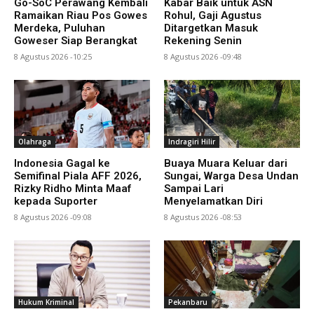
Go-SoC Perawang Kembali
Kabar Baik untuk ASN
Ramaikan Riau Pos Gowes
Rohul, Gaji Agustus
Merdeka, Puluhan
Ditargetkan Masuk
Goweser Siap Berangkat
Rekening Senin
8 Agustus 2026 -10:25
8 Agustus 2026 -09:48
Olahraga
Indragiri Hilir
Indonesia Gagal ke
Buaya Muara Keluar dari
Semifinal Piala AFF 2026,
Sungai, Warga Desa Undan
Rizky Ridho Minta Maaf
Sampai Lari
kepada Suporter
Menyelamatkan Diri
8 Agustus 2026 -09:08
8 Agustus 2026 -08:53
Hukum Kriminal
Pekanbaru