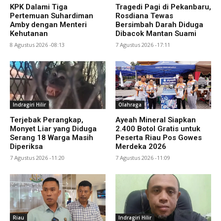
KPK Dalami Tiga
Tragedi Pagi di Pekanbaru,
Pertemuan Suhardiman
Rosdiana Tewas
Amby dengan Menteri
Bersimbah Darah Diduga
Kehutanan
Dibacok Mantan Suami
8 Agustus 2026 -08:13
7 Agustus 2026 -17:11
Indragiri Hilir
Olahraga
Terjebak Perangkap,
Ayeah Mineral Siapkan
Monyet Liar yang Diduga
2.400 Botol Gratis untuk
Serang 18 Warga Masih
Peserta Riau Pos Gowes
Diperiksa
Merdeka 2026
7 Agustus 2026 -11:20
7 Agustus 2026 -11:09
Riau
Indragiri Hilir