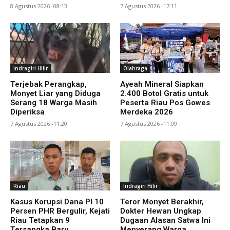
8 Agustus 2026 -08:13
7 Agustus 2026 -17:11
Indragiri Hilir
Olahraga
Terjebak Perangkap,
Ayeah Mineral Siapkan
Monyet Liar yang Diduga
2.400 Botol Gratis untuk
Serang 18 Warga Masih
Peserta Riau Pos Gowes
Diperiksa
Merdeka 2026
7 Agustus 2026 -11:20
7 Agustus 2026 -11:09
Riau
Indragiri Hilir
Kasus Korupsi Dana PI 10
Teror Monyet Berakhir,
Persen PHR Bergulir, Kejati
Dokter Hewan Ungkap
Riau Tetapkan 9
Dugaan Alasan Satwa Ini
Tersangka Baru
Menyerang Warga