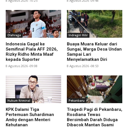
8 Agustus 2026 -10:25
8 Agustus 2026 -09:48
Olahraga
Indragiri Hilir
Indonesia Gagal ke
Buaya Muara Keluar dari
Semifinal Piala AFF 2026,
Sungai, Warga Desa Undan
Rizky Ridho Minta Maaf
Sampai Lari
kepada Suporter
Menyelamatkan Diri
8 Agustus 2026 -09:08
8 Agustus 2026 -08:53
Hukum Kriminal
Pekanbaru
KPK Dalami Tiga
Tragedi Pagi di Pekanbaru,
Pertemuan Suhardiman
Rosdiana Tewas
Amby dengan Menteri
Bersimbah Darah Diduga
Kehutanan
Dibacok Mantan Suami