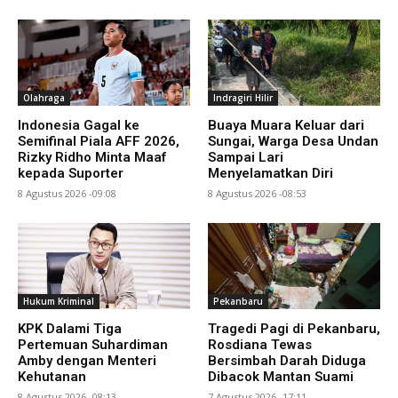
Olahraga
Indragiri Hilir
Indonesia Gagal ke
Buaya Muara Keluar dari
Semifinal Piala AFF 2026,
Sungai, Warga Desa Undan
Rizky Ridho Minta Maaf
Sampai Lari
kepada Suporter
Menyelamatkan Diri
8 Agustus 2026 -09:08
8 Agustus 2026 -08:53
Hukum Kriminal
Pekanbaru
KPK Dalami Tiga
Tragedi Pagi di Pekanbaru,
Pertemuan Suhardiman
Rosdiana Tewas
Amby dengan Menteri
Bersimbah Darah Diduga
Kehutanan
Dibacok Mantan Suami
8 Agustus 2026 -08:13
7 Agustus 2026 -17:11