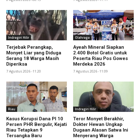
Indragiri Hilir
Olahraga
Terjebak Perangkap,
Ayeah Mineral Siapkan
Monyet Liar yang Diduga
2.400 Botol Gratis untuk
Serang 18 Warga Masih
Peserta Riau Pos Gowes
Diperiksa
Merdeka 2026
7 Agustus 2026 -11:20
7 Agustus 2026 -11:09
Riau
Indragiri Hilir
Kasus Korupsi Dana PI 10
Teror Monyet Berakhir,
Persen PHR Bergulir, Kejati
Dokter Hewan Ungkap
Riau Tetapkan 9
Dugaan Alasan Satwa Ini
Tersangka Baru
Menyerang Warga