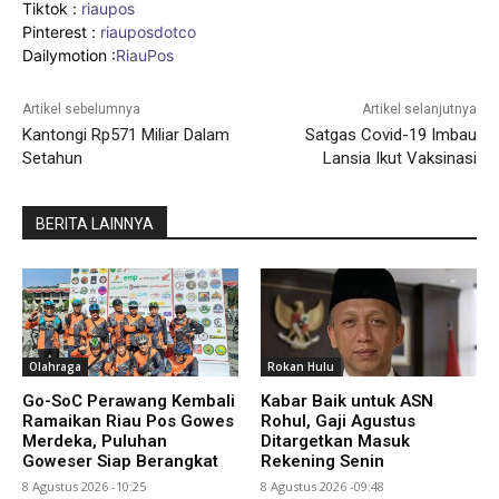
Tiktok :
riaupos
Pinterest :
riauposdotco
Dailymotion :
RiauPos
Artikel sebelumnya
Artikel selanjutnya
Kantongi Rp571 Miliar Dalam
Satgas Covid-19 Imbau
Setahun
Lansia Ikut Vaksinasi
BERITA LAINNYA
Olahraga
Rokan Hulu
Go-SoC Perawang Kembali
Kabar Baik untuk ASN
Ramaikan Riau Pos Gowes
Rohul, Gaji Agustus
Merdeka, Puluhan
Ditargetkan Masuk
Goweser Siap Berangkat
Rekening Senin
8 Agustus 2026 -10:25
8 Agustus 2026 -09:48