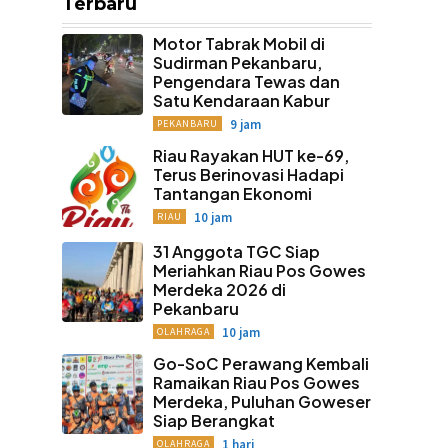
Terbaru
Motor Tabrak Mobil di
Sudirman Pekanbaru,
Pengendara Tewas dan
Satu Kendaraan Kabur
9 jam
PEKANBARU
Riau Rayakan HUT ke-69,
Terus Berinovasi Hadapi
Tantangan Ekonomi
10 jam
RIAU
31 Anggota TGC Siap
Meriahkan Riau Pos Gowes
Merdeka 2026 di
Pekanbaru
10 jam
OLAHRAGA
Go-SoC Perawang Kembali
Ramaikan Riau Pos Gowes
Merdeka, Puluhan Goweser
Siap Berangkat
1 hari
OLAHRAGA