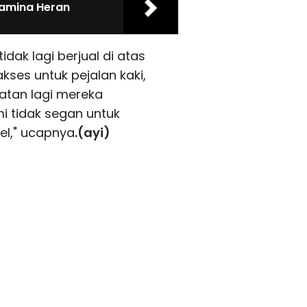
tamina Heran
ak lagi berjual di atas
kses untuk pejalan kaki,
patan lagi mereka
mi tidak segan untuk
l," ucapnya
.(ayi)