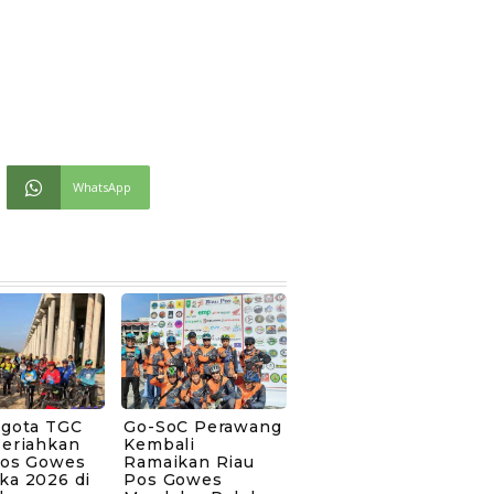
WhatsApp
ggota TGC
Go-SoC Perawang
Meriahkan
Kembali
Pos Gowes
Ramaikan Riau
ka 2026 di
Pos Gowes