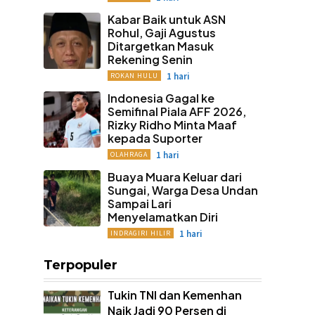
Kabar Baik untuk ASN
Rohul, Gaji Agustus
Ditargetkan Masuk
Rekening Senin
1 hari
ROKAN HULU
Indonesia Gagal ke
Semifinal Piala AFF 2026,
Rizky Ridho Minta Maaf
kepada Suporter
1 hari
OLAHRAGA
Buaya Muara Keluar dari
Sungai, Warga Desa Undan
Sampai Lari
Menyelamatkan Diri
1 hari
INDRAGIRI HILIR
Terpopuler
Tukin TNI dan Kemenhan
Naik Jadi 90 Persen di