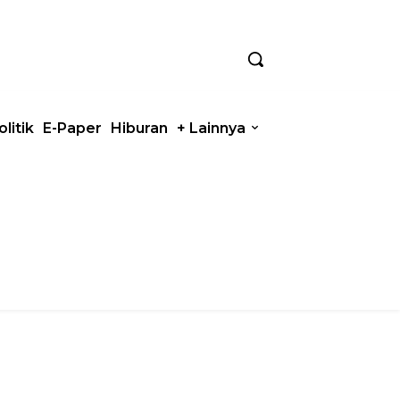
olitik
E-Paper
Hiburan
+ Lainnya