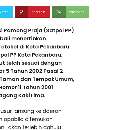
witter
Pinterest
WhatsApp
i Pamong Praja (Satpol PP)
mbali menertibkan
rotokol di Kota Pekanbaru.
pol PP Kota Pekanbaru,
but telah sesuai dengan
r 5 Tahun 2002 Pasal 2
au, Taman dan Tempat Umum,
Nomor 11 Tahun 2001
gang Kaki Lima.
yusur lansung ke daerah
n apabila ditemukan
il akan terlebih dahulu