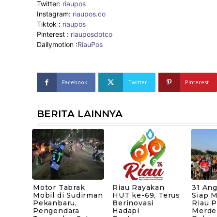
Twitter:
riaupos
Instagram:
riaupos.co
Tiktok :
riaupos
Pinterest :
riauposdotco
Dailymotion :
RiauPos
Facebook
Twitter
Pinterest
BERITA LAINNYA
Motor Tabrak
Riau Rayakan
31 An
Mobil di Sudirman
HUT ke-69, Terus
Siap 
Pekanbaru,
Berinovasi
Riau 
Pengendara
Hadapi
Merde