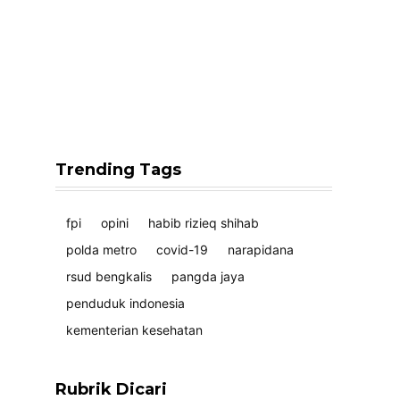
Trending Tags
fpi
opini
habib rizieq shihab
polda metro
covid-19
narapidana
rsud bengkalis
pangda jaya
penduduk indonesia
kementerian kesehatan
Rubrik Dicari