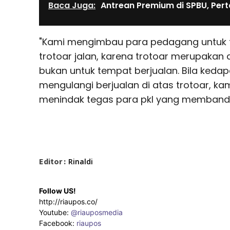
Baca Juga:
Antrean Premium di SPBU, Per
"Kami mengimbau para pedagang untuk tid
trotoar jalan, karena trotoar merupakan a
bukan untuk tempat berjualan. Bila keda
mengulangi berjualan di atas trotoar, ka
menindak tegas para pkl yang membande
Editor :
Rinaldi
Follow US!
http://riaupos.co/
Youtube:
@riauposmedia
Facebook:
riaupos