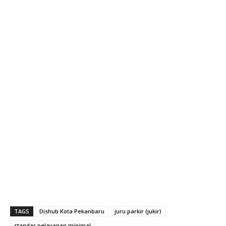
TAGS
Dishub Kota Pekanbaru
juru parkir (jukir)
standar pelayanan minimal