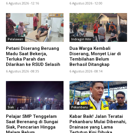
6 Agustus 2026 -12:16
6 Agustus 2026 -12:00
Pelalawan
Indragiri Hilir
Petani Diserang Beruang
Dua Warga Kembali
Madu Saat Bekerja,
Diserang, Monyet Liar di
Terluka Parah dan
Tembilahan Belum
Dilarikan ke RSUD Selasih
Berhasil Ditangkap
6 Agustus 2026 -08:35
6 Agustus 2026 -08:14
Siak
Pekanbaru
Pelajar SMP Tenggelam
Kabar Baik! Jalan Teratai
Saat Berenang di Sungai
Pekanbaru Mulai Dibenahi,
Siak, Pencarian Hingga
Drainase yang Lama
Malam Belum
Tertutup Kini Dibuka