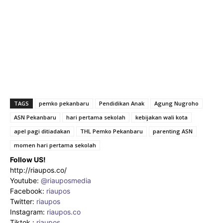
TAGS
pemko pekanbaru
Pendidikan Anak
Agung Nugroho
ASN Pekanbaru
hari pertama sekolah
kebijakan wali kota
apel pagi ditiadakan
THL Pemko Pekanbaru
parenting ASN
momen hari pertama sekolah
Follow US!
http://riaupos.co/
Youtube:
@riauposmedia
Facebook:
riaupos
Twitter:
riaupos
Instagram:
riaupos.co
Tiktok :
riaupos