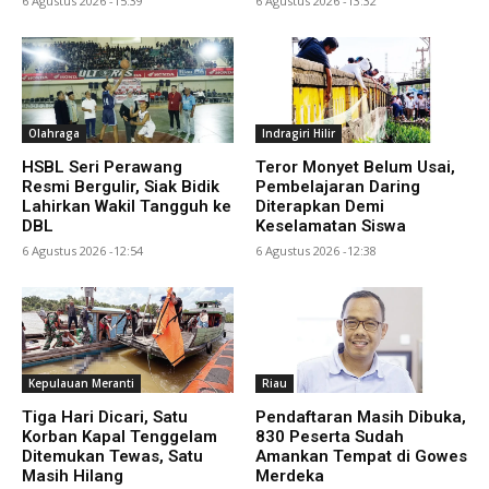
6 Agustus 2026 -15:39
6 Agustus 2026 -13:32
Olahraga
Indragiri Hilir
HSBL Seri Perawang
Teror Monyet Belum Usai,
Resmi Bergulir, Siak Bidik
Pembelajaran Daring
Lahirkan Wakil Tangguh ke
Diterapkan Demi
DBL
Keselamatan Siswa
6 Agustus 2026 -12:54
6 Agustus 2026 -12:38
Kepulauan Meranti
Riau
Tiga Hari Dicari, Satu
Pendaftaran Masih Dibuka,
Korban Kapal Tenggelam
830 Peserta Sudah
Ditemukan Tewas, Satu
Amankan Tempat di Gowes
Masih Hilang
Merdeka