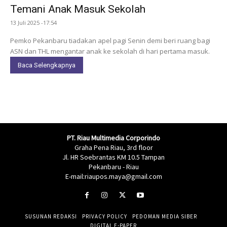
Temani Anak Masuk Sekolah
13 Juli 2025 -17:54
Pemko Pekanbaru tiadakan apel pagi Senin demi beri ruang bagi
ASN dan THL mengantar anak ke sekolah di hari pertama masuk.
Baca Selengkapnya
PT. Riau Multimedia Corporindo
Graha Pena Riau, 3rd floor
Jl. HR Soebrantas KM 10.5 Tampan
Pekanbaru - Riau
E-mail:riaupos.maya@gmail.com
SUSUNAN REDAKSI
PRIVACY POLICY
PEDOMAN MEDIA SIBER
DIGITAL E-PAPER