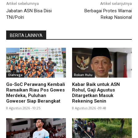
Artikel sebelumnya
Artikel selanjutnya
Jabatan ASN Bisa Diisi
Berbagai Protes Warnai
TNI/Polri
Rekap Nasional
BERITA LAINNYA
Olahraga
Rokan Hulu
Go-SoC Perawang Kembali
Kabar Baik untuk ASN
Ramaikan Riau Pos Gowes
Rohul, Gaji Agustus
Merdeka, Puluhan
Ditargetkan Masuk
Goweser Siap Berangkat
Rekening Senin
8 Agustus 2026 -10:25
8 Agustus 2026 -09:48