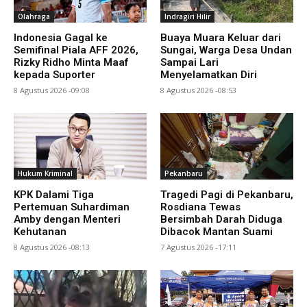
Olahraga
Indragiri Hilir
Indonesia Gagal ke
Buaya Muara Keluar dari
Semifinal Piala AFF 2026,
Sungai, Warga Desa Undan
Rizky Ridho Minta Maaf
Sampai Lari
kepada Suporter
Menyelamatkan Diri
8 Agustus 2026 -09:08
8 Agustus 2026 -08:53
Hukum Kriminal
Pekanbaru
KPK Dalami Tiga
Tragedi Pagi di Pekanbaru,
Pertemuan Suhardiman
Rosdiana Tewas
Amby dengan Menteri
Bersimbah Darah Diduga
Kehutanan
Dibacok Mantan Suami
8 Agustus 2026 -08:13
7 Agustus 2026 -17:11