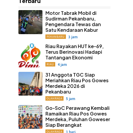
Terbaru
Motor Tabrak Mobil di
Sudirman Pekanbaru,
Pengendara Tewas dan
Satu Kendaraan Kabur
3 jam
PEKANBARU
Riau Rayakan HUT ke-69,
Terus Berinovasi Hadapi
Tantangan Ekonomi
4 jam
RIAU
31 Anggota TGC Siap
Meriahkan Riau Pos Gowes
Merdeka 2026 di
Pekanbaru
5 jam
OLAHRAGA
Go-SoC Perawang Kembali
Ramaikan Riau Pos Gowes
Merdeka, Puluhan Goweser
Siap Berangkat
1 hari
OLAHRAGA