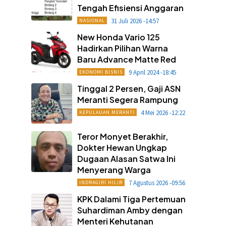
Tengah Efisiensi Anggaran
31 Juli 2026 -14:57
NASIONAL
New Honda Vario 125
Hadirkan Pilihan Warna
Baru Advance Matte Red
9 April 2024 -18:45
EKONOMI BISNIS
Tinggal 2 Persen, Gaji ASN
Meranti Segera Rampung
4 Mei 2026 -12:22
KEPULAUAN MERANTI
Teror Monyet Berakhir,
Dokter Hewan Ungkap
Dugaan Alasan Satwa Ini
Menyerang Warga
7 Agustus 2026 -09:56
INDRAGIRI HILIR
KPK Dalami Tiga Pertemuan
Suhardiman Amby dengan
Menteri Kehutanan