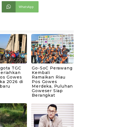
WhatsApp
ggota TGC
Go-SoC Perawang
Meriahkan
Kembali
Pos Gowes
Ramaikan Riau
ka 2026 di
Pos Gowes
baru
Merdeka, Puluhan
Goweser Siap
Berangkat