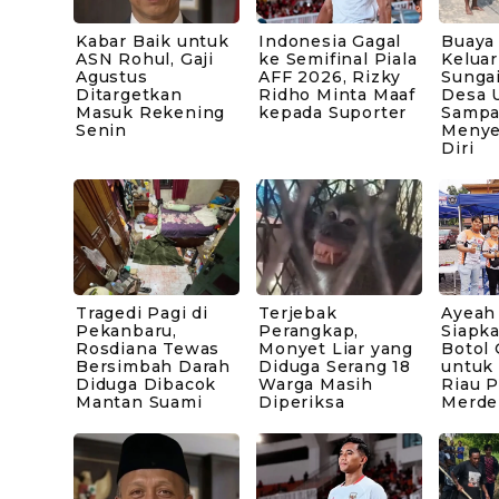
Kabar Baik untuk
Indonesia Gagal
Buaya
ASN Rohul, Gaji
ke Semifinal Piala
Keluar
Agustus
AFF 2026, Rizky
Sunga
Ditargetkan
Ridho Minta Maaf
Desa 
Masuk Rekening
kepada Suporter
Sampai
Senin
Menye
Diri
Tragedi Pagi di
Terjebak
Ayeah
Pekanbaru,
Perangkap,
Siapk
Rosdiana Tewas
Monyet Liar yang
Botol 
Bersimbah Darah
Diduga Serang 18
untuk
Diduga Dibacok
Warga Masih
Riau 
Mantan Suami
Diperiksa
Merde