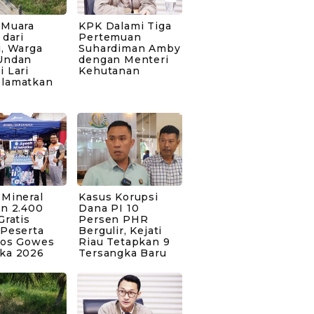
 Muara
KPK Dalami Tiga
 dari
Pertemuan
i, Warga
Suhardiman Amby
Undan
dengan Menteri
 Lari
Kehutanan
lamatkan
 Mineral
Kasus Korupsi
an 2.400
Dana PI 10
Gratis
Persen PHR
 Peserta
Bergulir, Kejati
Pos Gowes
Riau Tetapkan 9
ka 2026
Tersangka Baru