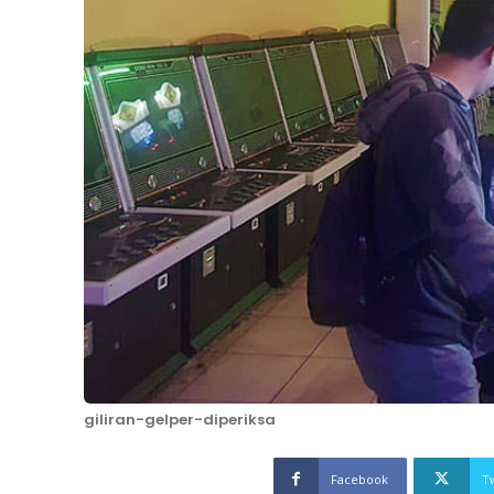
giliran-gelper-diperiksa
Facebook
T