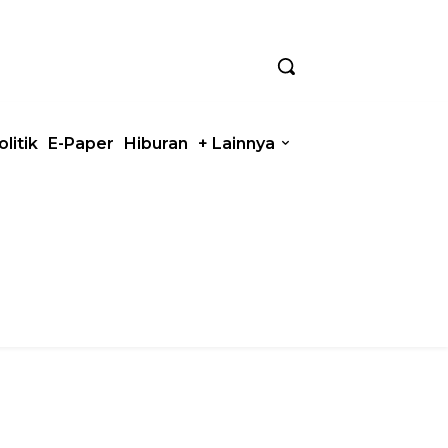
olitik
E-Paper
Hiburan
+ Lainnya