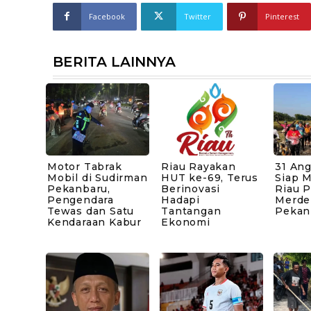
Facebook
Twitter
Pinterest
BERITA LAINNYA
Motor Tabrak
Riau Rayakan
31 An
Mobil di Sudirman
HUT ke-69, Terus
Siap 
Pekanbaru,
Berinovasi
Riau 
Pengendara
Hadapi
Merde
Tewas dan Satu
Tantangan
Pekan
Kendaraan Kabur
Ekonomi