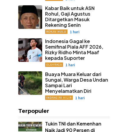
Kabar Baik untuk ASN
Rohul, Gaji Agustus
Ditargetkan Masuk
Rekening Senin
1 hari
ROKAN HULU
Indonesia Gagal ke
Semifinal Piala AFF 2026,
Rizky Ridho Minta Maaf
kepada Suporter
1 hari
OLAHRAGA
Buaya Muara Keluar dari
Sungai, Warga Desa Undan
Sampai Lari
Menyelamatkan Diri
1 hari
INDRAGIRI HILIR
Terpopuler
Tukin TNI dan Kemenhan
Naik Jadi 90 Persen di