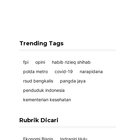
Trending Tags
fpi
opini
habib rizieq shihab
polda metro
covid-19
narapidana
rsud bengkalis
pangda jaya
penduduk indonesia
kementerian kesehatan
Rubrik Dicari
Ekonomi Bisnis
Indragiri Hulu