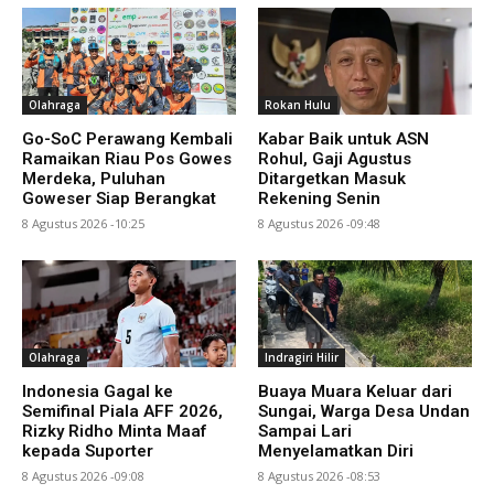
Olahraga
Rokan Hulu
Go-SoC Perawang Kembali
Kabar Baik untuk ASN
Ramaikan Riau Pos Gowes
Rohul, Gaji Agustus
Merdeka, Puluhan
Ditargetkan Masuk
Goweser Siap Berangkat
Rekening Senin
8 Agustus 2026 -10:25
8 Agustus 2026 -09:48
Olahraga
Indragiri Hilir
Indonesia Gagal ke
Buaya Muara Keluar dari
Semifinal Piala AFF 2026,
Sungai, Warga Desa Undan
Rizky Ridho Minta Maaf
Sampai Lari
kepada Suporter
Menyelamatkan Diri
8 Agustus 2026 -09:08
8 Agustus 2026 -08:53