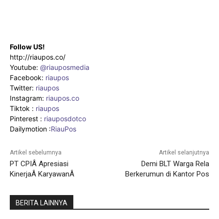
Follow US!
http://riaupos.co/
Youtube:
@riauposmedia
Facebook:
riaupos
Twitter:
riaupos
Instagram:
riaupos.co
Tiktok :
riaupos
Pinterest :
riauposdotco
Dailymotion :
RiauPos
Artikel sebelumnya
Artikel selanjutnya
PT CPIÂ Apresiasi
Demi BLT Warga Rela
KinerjaÂ KaryawanÂ
Berkerumun di Kantor Pos
BERITA LAINNYA