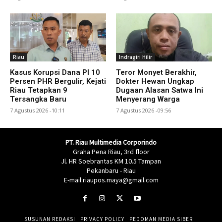
Riau
Indragiri Hilir
Kasus Korupsi Dana PI 10
Teror Monyet Berakhir,
Persen PHR Bergulir, Kejati
Dokter Hewan Ungkap
Riau Tetapkan 9
Dugaan Alasan Satwa Ini
Tersangka Baru
Menyerang Warga
7 Agustus 2026 -10:11
7 Agustus 2026 -09:56
PT. Riau Multimedia Corporindo
Graha Pena Riau, 3rd floor
Jl. HR Soebrantas KM 10.5 Tampan
Pekanbaru - Riau
E-mail:riaupos.maya@gmail.com
SUSUNAN REDAKSI
PRIVACY POLICY
PEDOMAN MEDIA SIBER