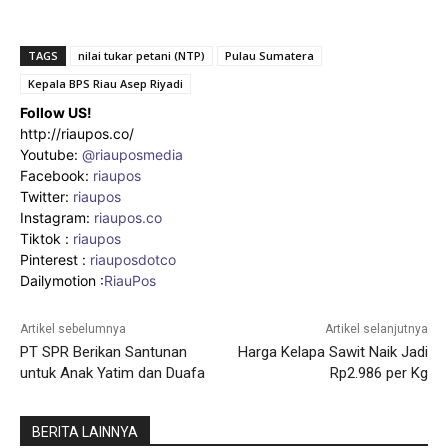
TAGS
nilai tukar petani (NTP)
Pulau Sumatera
Kepala BPS Riau Asep Riyadi
Follow US!
http://riaupos.co/
Youtube:
@riauposmedia
Facebook:
riaupos
Twitter:
riaupos
Instagram:
riaupos.co
Tiktok :
riaupos
Pinterest :
riauposdotco
Dailymotion :
RiauPos
Artikel sebelumnya
Artikel selanjutnya
PT SPR Berikan Santunan
Harga Kelapa Sawit Naik Jadi
untuk Anak Yatim dan Duafa
Rp2.986 per Kg
BERITA LAINNYA