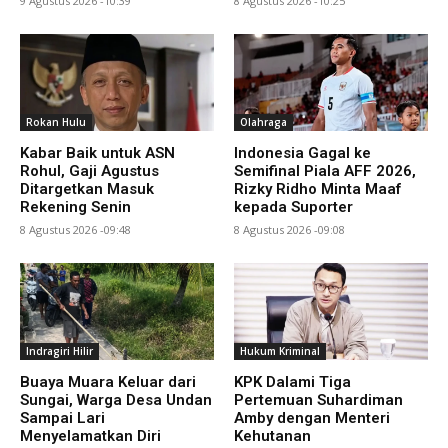
9 Agustus 2026 -10:39
8 Agustus 2026 -10:25
Rokan Hulu
Olahraga
Kabar Baik untuk ASN
Indonesia Gagal ke
Rohul, Gaji Agustus
Semifinal Piala AFF 2026,
Ditargetkan Masuk
Rizky Ridho Minta Maaf
Rekening Senin
kepada Suporter
8 Agustus 2026 -09:48
8 Agustus 2026 -09:08
Indragiri Hilir
Hukum Kriminal
Buaya Muara Keluar dari
KPK Dalami Tiga
Sungai, Warga Desa Undan
Pertemuan Suhardiman
Sampai Lari
Amby dengan Menteri
Menyelamatkan Diri
Kehutanan