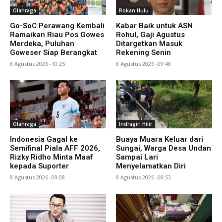
Olahraga
Rokan Hulu
Go-SoC Perawang Kembali
Kabar Baik untuk ASN
Ramaikan Riau Pos Gowes
Rohul, Gaji Agustus
Merdeka, Puluhan
Ditargetkan Masuk
Goweser Siap Berangkat
Rekening Senin
8 Agustus 2026 -10:25
8 Agustus 2026 -09:48
Olahraga
Indragiri Hilir
Indonesia Gagal ke
Buaya Muara Keluar dari
Semifinal Piala AFF 2026,
Sungai, Warga Desa Undan
Rizky Ridho Minta Maaf
Sampai Lari
kepada Suporter
Menyelamatkan Diri
8 Agustus 2026 -09:08
8 Agustus 2026 -08:53