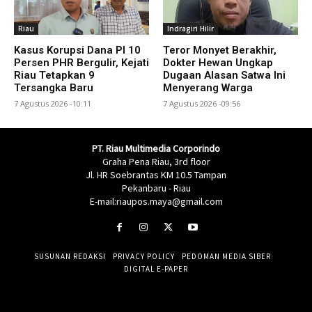
Riau
Indragiri Hilir
Kasus Korupsi Dana PI 10
Teror Monyet Berakhir,
Persen PHR Bergulir, Kejati
Dokter Hewan Ungkap
Riau Tetapkan 9
Dugaan Alasan Satwa Ini
Tersangka Baru
Menyerang Warga
7 Agustus 2026 -10:11
7 Agustus 2026 -09:56
PT. Riau Multimedia Corporindo
Graha Pena Riau, 3rd floor
Jl. HR Soebrantas KM 10.5 Tampan
Pekanbaru - Riau
E-mail:riaupos.maya@gmail.com
SUSUNAN REDAKSI
PRIVACY POLICY
PEDOMAN MEDIA SIBER
DIGITAL E-PAPER