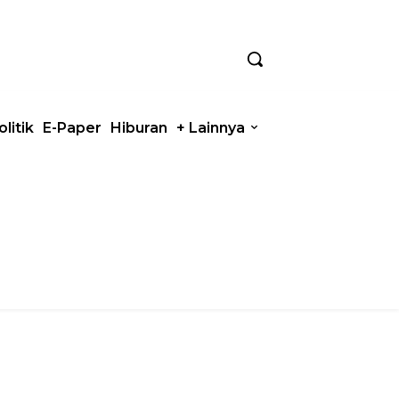
olitik
E-Paper
Hiburan
+ Lainnya