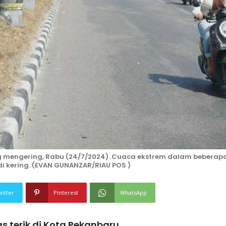
g mengering, Rabu (24/7/2024). Cuaca ekstrem dalam beberap
i kering. (EVAN GUNANZAR/RIAU POS )
witter
Pinterest
WhatsApp
 terik di Kota Pekanbaru