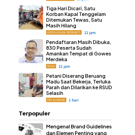
Tiga Hari Dicari, Satu
Korban Kapal Tenggelam
Ditemukan Tewas, Satu
Masih Hilang
21 jam
KEPULAUAN MERANTI
Pendaftaran Masih Dibuka,
830 Peserta Sudah
Amankan Tempat di Gowes
Merdeka
21 jam
RIAU
Petani Diserang Beruang
Madu Saat Bekerja, Terluka
Parah dan Dilarikan ke RSUD
Selasih
1 hari
PELALAWAN
Terpopuler
Mengenal Brand Guidelines
dan Elemen Penting yang