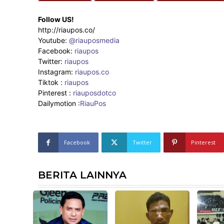
Follow US!
http://riaupos.co/
Youtube:
@riauposmedia
Facebook:
riaupos
Twitter:
riaupos
Instagram:
riaupos.co
Tiktok :
riaupos
Pinterest :
riauposdotco
Dailymotion :
RiauPos
Facebook
Twitter
Pinterest
BERITA LAINNYA