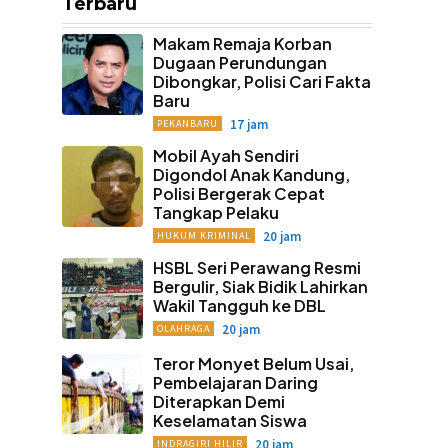
Terbaru
Makam Remaja Korban
Dugaan Perundungan
Dibongkar, Polisi Cari Fakta
Baru
17 jam
PEKANBARU
Mobil Ayah Sendiri
Digondol Anak Kandung,
Polisi Bergerak Cepat
Tangkap Pelaku
20 jam
HUKUM KRIMINAL
HSBL Seri Perawang Resmi
Bergulir, Siak Bidik Lahirkan
Wakil Tangguh ke DBL
20 jam
OLAHRAGA
Teror Monyet Belum Usai,
Pembelajaran Daring
Diterapkan Demi
Keselamatan Siswa
20 jam
INDRAGIRI HILIR