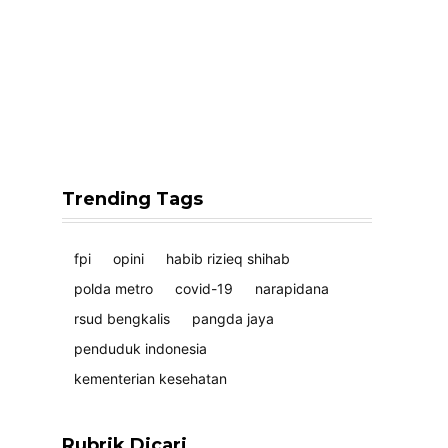
Trending Tags
fpi
opini
habib rizieq shihab
polda metro
covid-19
narapidana
rsud bengkalis
pangda jaya
penduduk indonesia
kementerian kesehatan
Rubrik Dicari