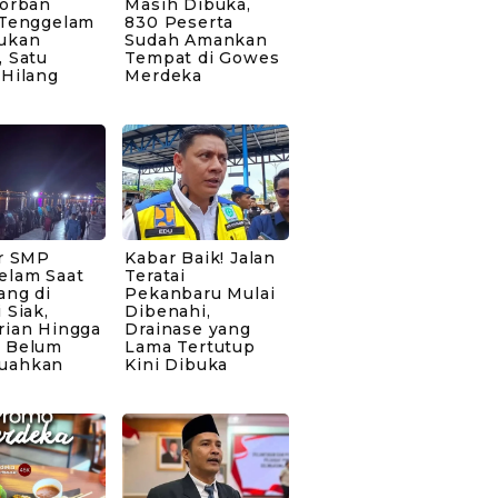
Korban
Masih Dibuka,
 Tenggelam
830 Peserta
ukan
Sudah Amankan
 Satu
Tempat di Gowes
 Hilang
Merdeka
ar SMP
Kabar Baik! Jalan
elam Saat
Teratai
ang di
Pekanbaru Mulai
 Siak,
Dibenahi,
rian Hingga
Drainase yang
 Belum
Lama Tertutup
uahkan
Kini Dibuka