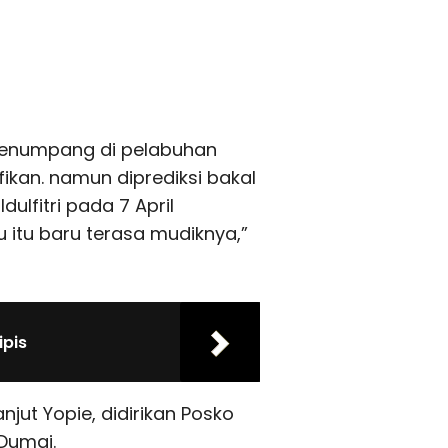
ik penumpang di pelabuhan
fikan. namun diprediksi bakal
ulfitri pada 7 April
itu baru terasa mudiknya,”
ipis
jut Yopie, didirikan Posko
Dumai.