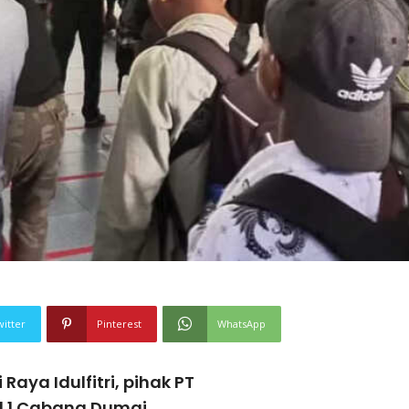
witter
Pinterest
WhatsApp
aya Idulfitri, pihak PT
al 1 Cabang Dumai