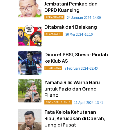
Jembatani Pemkab dan
DPRD Kuansing
24 Januari 2024 -14:00
PEKANBARU
Ditabrak dari Belakang
30 Mei 2024 -16:10
ALAMAAAK!
Dicoret PBSI, Shesar Pindah
ke Klub AS
7 Februari 2024 -22:40
OLAHRAGA
Yamaha Rilis Warna Baru
untuk Fazio dan Grand
Filano
11 April 2024 -13:41
EKONOMI BISNIS
Tata Kelola Kehutanan
Riau, Kerusakan di Daerah,
Uang di Pusat