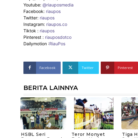
Youtube:
@riauposmedia
Facebook:
riaupos
Twitter:
riaupos
Instagram:
riaupos.co
Tiktok :
riaupos
Pinterest :
riauposdotco
Dailymotion :
RiauPos
Facebook
Twitter
Pinterest
BERITA LAINNYA
HSBL Seri
Teror Monyet
Tiga H