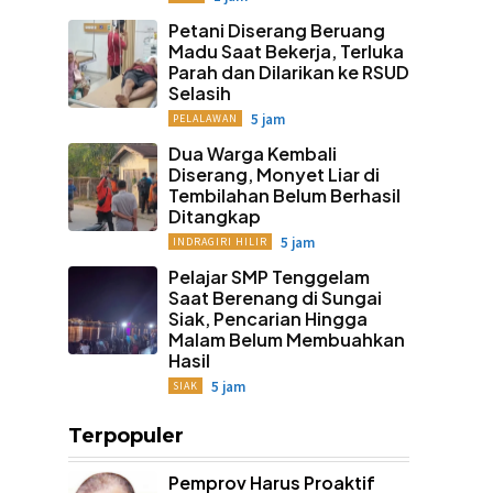
Petani Diserang Beruang
Madu Saat Bekerja, Terluka
Parah dan Dilarikan ke RSUD
Selasih
5 jam
PELALAWAN
Dua Warga Kembali
Diserang, Monyet Liar di
Tembilahan Belum Berhasil
Ditangkap
5 jam
INDRAGIRI HILIR
Pelajar SMP Tenggelam
Saat Berenang di Sungai
Siak, Pencarian Hingga
Malam Belum Membuahkan
Hasil
5 jam
SIAK
Terpopuler
Pemprov Harus Proaktif