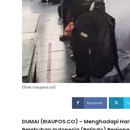
(Dok.riaupos.co)
Facebook
T
DUMAI (RIAUPOS.CO) – Menghadapi Hari R
Pelabuhan Indonesia (Pelindo) Region