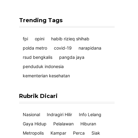
Trending Tags
fpi
opini
habib rizieq shihab
polda metro
covid-19
narapidana
rsud bengkalis
pangda jaya
penduduk indonesia
kementerian kesehatan
Rubrik Dicari
Nasional
Indragiri Hilir
Info Lelang
Gaya Hidup
Pelalawan
Hiburan
Metropolis
Kampar
Perca
Siak