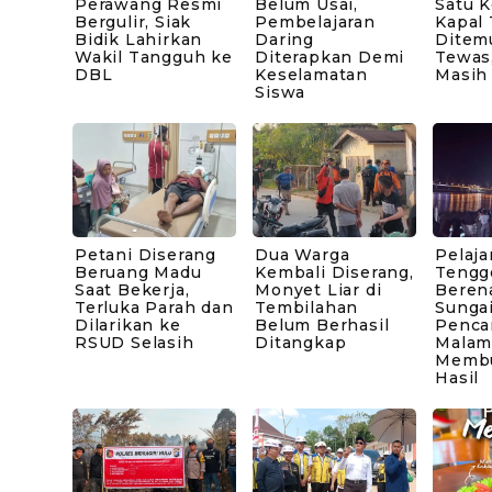
Perawang Resmi
Belum Usai,
Satu 
Bergulir, Siak
Pembelajaran
Kapal
Bidik Lahirkan
Daring
Ditem
Wakil Tangguh ke
Diterapkan Demi
Tewas,
DBL
Keselamatan
Masih
Siswa
Petani Diserang
Dua Warga
Pelaj
Beruang Madu
Kembali Diserang,
Tengg
Saat Bekerja,
Monyet Liar di
Beren
Terluka Parah dan
Tembilahan
Sungai
Dilarikan ke
Belum Berhasil
Penca
RSUD Selasih
Ditangkap
Malam
Memb
Hasil