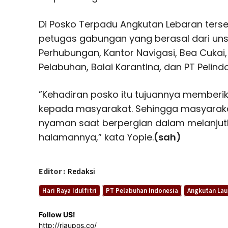
Di Posko Terpadu Angkutan Lebaran ters
petugas gabungan yang berasal dari unsur
Perhubungan, Kantor Navigasi, Bea Cukai,
Pelabuhan, Balai Karantina, dan PT Pelind
”Kehadiran posko itu tujuannya memberi
kepada masyarakat. Sehingga masyara
nyaman saat berpergian dalam melanjut
halamannya,” kata Yopie.
(sah)
Editor :
Redaksi
Hari Raya Idulfitri
PT Pelabuhan Indonesia
Angkutan Lau
Follow US!
http://riaupos.co/