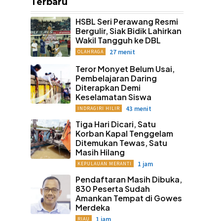
Terbaru
HSBL Seri Perawang Resmi
Bergulir, Siak Bidik Lahirkan
Wakil Tangguh ke DBL
27 menit
OLAHRAGA
Teror Monyet Belum Usai,
Pembelajaran Daring
Diterapkan Demi
Keselamatan Siswa
43 menit
INDRAGIRI HILIR
Tiga Hari Dicari, Satu
Korban Kapal Tenggelam
Ditemukan Tewas, Satu
Masih Hilang
1 jam
KEPULAUAN MERANTI
Pendaftaran Masih Dibuka,
830 Peserta Sudah
Amankan Tempat di Gowes
Merdeka
1 jam
RIAU