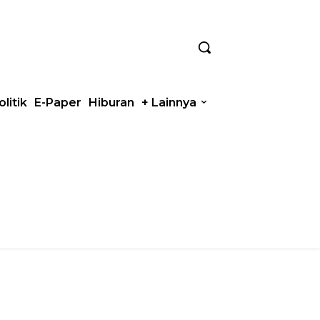
olitik
E-Paper
Hiburan
+ Lainnya