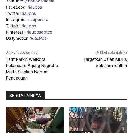
Youtube:
@riauposmedia
Facebook:
riaupos
Twitter:
riaupos
Instagram:
riaupos.co
Tiktok :
riaupos
Pinterest :
riauposdotco
Dailymotion :
RiauPos
Artikel sebelumnya
Artikel selanjutnya
Tarif Parkir, Walikota
Targetkan Jalan Mulus
Pekanbaru Agung Nugroho
Sebelum Idulfitri
Minta Siapkan Nomor
Pengaduan
BERITA LAINNYA