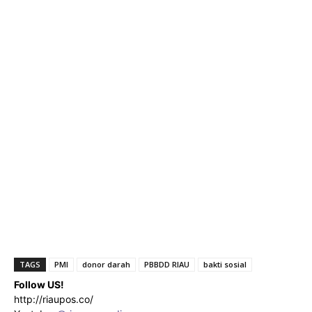
TAGS
PMI
donor darah
PBBDD RIAU
bakti sosial
Follow US!
http://riaupos.co/