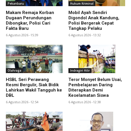
Pekanbaru
Hukum Kriminal
Makam Remaja Korban
Mobil Ayah Sendiri
Dugaan Perundungan
Digondol Anak Kandung,
Dibongkar, Polisi Cari
Polisi Bergerak Cepat
Fakta Baru
Tangkap Pelaku
6 Agustus 2026 -15:39
6 Agustus 2026 -13:32
Olahraga
Indragiri Hilir
HSBL Seri Perawang
Teror Monyet Belum Usai,
Resmi Bergulir, Siak Bidik
Pembelajaran Daring
Lahirkan Wakil Tangguh ke
Diterapkan Demi
DBL
Keselamatan Siswa
6 Agustus 2026 -12:54
6 Agustus 2026 -12:38