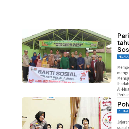
Per
tah
Sos
PELAL
Memper
mengus
Menuju
Ibadah
Al-Mua
Perkan
Pol
DUMAI
Jajara
sosial