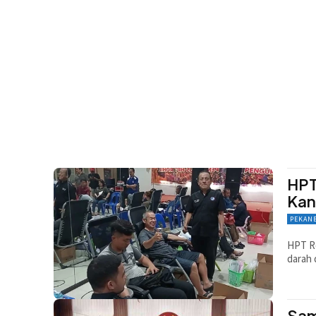
HPT
Kan
PEKAN
HPT R
darah 
Sam