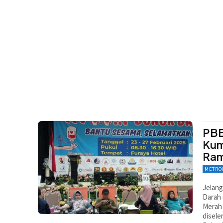
PBB
Kum
Ra
METRO
Jelang
Darah
Merah 
disele