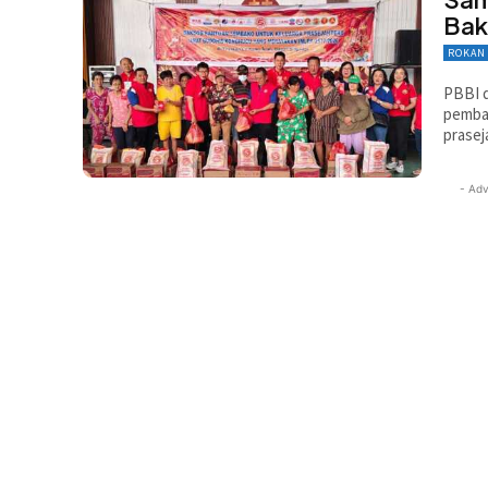
Bak
ROKAN 
PBBI d
pembag
prasej
- Adv