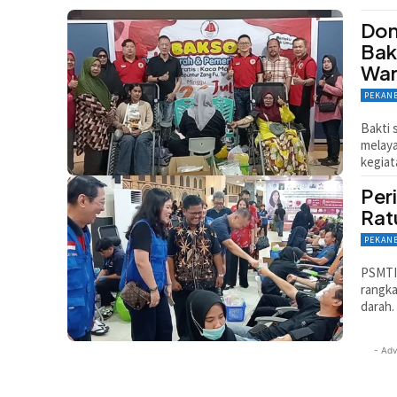
Don
Bak
Wa
PEKAN
Bakti 
melaya
kegiat
Per
Rat
PEKAN
PSMTI
rangka
darah.
- Adv