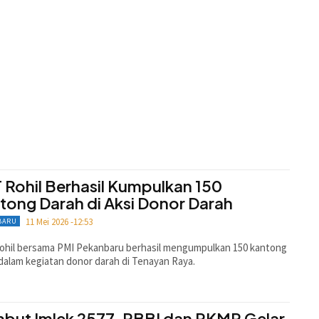
 Rohil Berhasil Kumpulkan 150
tong Darah di Aksi Donor Darah
11 Mei 2026 -12:53
BARU
ohil bersama PMI Pekanbaru berhasil mengumpulkan 150 kantong
dalam kegiatan donor darah di Tenayan Raya.
but Imlek 2577, PBBI dan PKMR Gelar