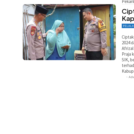
Pekan
Cip
Kap
PELAL
Ciptak
2024 d
Afriza
Praja
SIK, b
terhad
Kabupa
- Adv