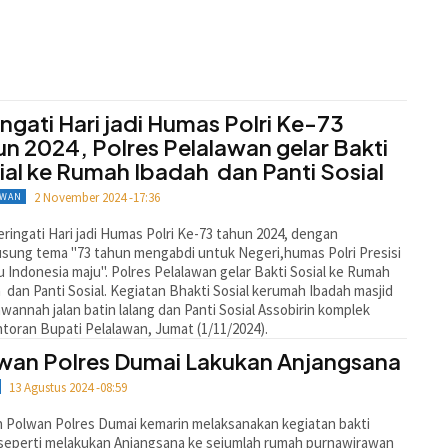
ingati Hari jadi Humas Polri Ke-73
un 2024, Polres Pelalawan gelar Bakti
ial ke Rumah Ibadah dan Panti Sosial
2 November 2024 -17:36
AWAN
ingati Hari jadi Humas Polri Ke-73 tahun 2024, dengan
ung tema "73 tahun mengabdi untuk Negeri,humas Polri Presisi
 Indonesia maju". Polres Pelalawan gelar Bakti Sosial ke Rumah
 dan Panti Sosial. Kegiatan Bhakti Sosial kerumah Ibadah masjid
wannah jalan batin lalang dan Panti Sosial Assobirin komplek
toran Bupati Pelalawan, Jumat (1/11/2024).
wan Polres Dumai Lakukan Anjangsana
13 Agustus 2024 -08:59
n Polwan Polres Dumai kemarin melaksanakan kegiatan bakti
 seperti melakukan Anjangsana ke sejumlah rumah purnawirawan