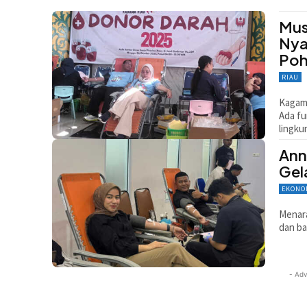
Mus
Nya
Po
RIAU
Kagama
Ada fu
lingku
Ann
Gel
EKONO
Menara
dan ba
- Adv