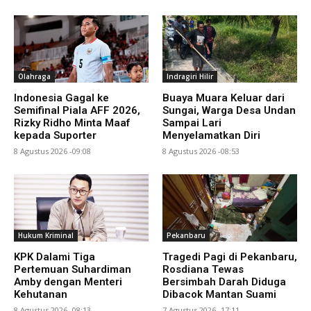
Olahraga
Indragiri Hilir
Indonesia Gagal ke
Buaya Muara Keluar dari
Semifinal Piala AFF 2026,
Sungai, Warga Desa Undan
Rizky Ridho Minta Maaf
Sampai Lari
kepada Suporter
Menyelamatkan Diri
8 Agustus 2026 -09:08
8 Agustus 2026 -08:53
Hukum Kriminal
Pekanbaru
KPK Dalami Tiga
Tragedi Pagi di Pekanbaru,
Pertemuan Suhardiman
Rosdiana Tewas
Amby dengan Menteri
Bersimbah Darah Diduga
Kehutanan
Dibacok Mantan Suami
8 Agustus 2026 -08:13
7 Agustus 2026 -17:11