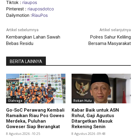
Tiktok :
riaupos
Pinterest :
riauposdotco
Dailymotion :
RiauPos
Artikel sebelumnya
Artikel selanjutnya
Kembangkan Lahan Sawah
Polres Sahur Keliling
Bebas Residu
Bersama Masyarakat
BERITA LAINNYA
Olahraga
Rokan Hulu
Go-SoC Perawang Kembali
Kabar Baik untuk ASN
Ramaikan Riau Pos Gowes
Rohul, Gaji Agustus
Merdeka, Puluhan
Ditargetkan Masuk
Goweser Siap Berangkat
Rekening Senin
8 Agustus 2026 -10:25
8 Agustus 2026 -09:48