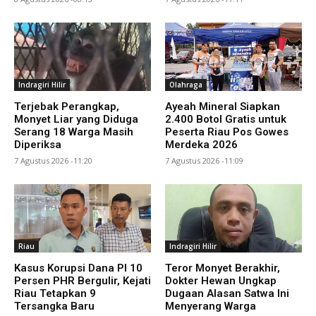
Indragiri Hilir
Olahraga
Terjebak Perangkap,
Ayeah Mineral Siapkan
Monyet Liar yang Diduga
2.400 Botol Gratis untuk
Serang 18 Warga Masih
Peserta Riau Pos Gowes
Diperiksa
Merdeka 2026
7 Agustus 2026 -11:20
7 Agustus 2026 -11:09
Riau
Indragiri Hilir
Kasus Korupsi Dana PI 10
Teror Monyet Berakhir,
Persen PHR Bergulir, Kejati
Dokter Hewan Ungkap
Riau Tetapkan 9
Dugaan Alasan Satwa Ini
Tersangka Baru
Menyerang Warga