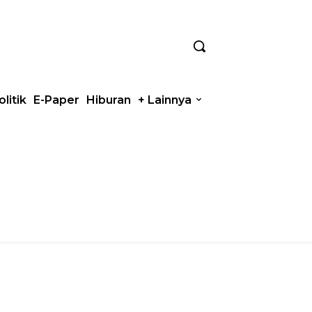
olitik
E-Paper
Hiburan
+ Lainnya