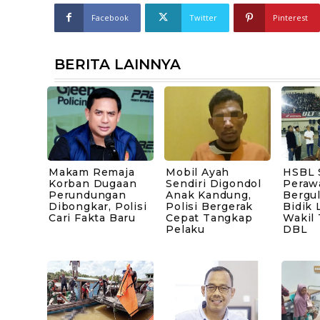
Facebook
Twitter
Pinterest
BERITA LAINNYA
Makam Remaja
Mobil Ayah
HSBL 
Korban Dugaan
Sendiri Digondol
Peraw
Perundungan
Anak Kandung,
Bergul
Dibongkar, Polisi
Polisi Bergerak
Bidik 
Cari Fakta Baru
Cepat Tangkap
Wakil
Pelaku
DBL