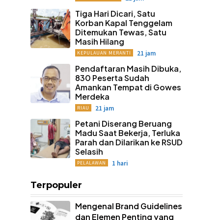
Tiga Hari Dicari, Satu
Korban Kapal Tenggelam
Ditemukan Tewas, Satu
Masih Hilang
21 jam
KEPULAUAN MERANTI
Pendaftaran Masih Dibuka,
830 Peserta Sudah
Amankan Tempat di Gowes
Merdeka
21 jam
RIAU
Petani Diserang Beruang
Madu Saat Bekerja, Terluka
Parah dan Dilarikan ke RSUD
Selasih
1 hari
PELALAWAN
Terpopuler
Mengenal Brand Guidelines
dan Elemen Penting yang