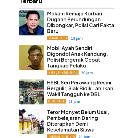
Terbaru
Makam Remaja Korban
Dugaan Perundungan
Dibongkar, Polisi Cari Fakta
Baru
18 jam
PEKANBARU
Mobil Ayah Sendiri
Digondol Anak Kandung,
Polisi Bergerak Cepat
Tangkap Pelaku
20 jam
HUKUM KRIMINAL
HSBL Seri Perawang Resmi
Bergulir, Siak Bidik Lahirkan
Wakil Tangguh ke DBL
21 jam
OLAHRAGA
Teror Monyet Belum Usai,
Pembelajaran Daring
Diterapkan Demi
Keselamatan Siswa
21 jam
INDRAGIRI HILIR