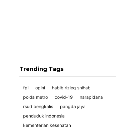
Trending Tags
fpi
opini
habib rizieq shihab
polda metro
covid-19
narapidana
rsud bengkalis
pangda jaya
penduduk indonesia
kementerian kesehatan