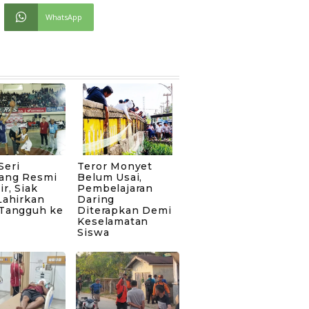
WhatsApp
Seri
Teror Monyet
ang Resmi
Belum Usai,
ir, Siak
Pembelajaran
Lahirkan
Daring
 Tangguh ke
Diterapkan Demi
Keselamatan
Siswa