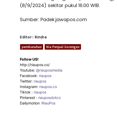
(8/9/2024) sekitar pukul 16.00 WIB.
Sumber: Padek.jawapos.com
Editor :
Rindra
pembunuhan
Nia Penjual Gorengan
Follow US!
http://riaupos.co/
Youtube:
@riauposmedia
Facebook:
riaupos
Twitter:
riaupos
Instagram:
riaupos.co
Tiktok :
riaupos
Pinterest :
riauposdotco
Dailymotion :
RiauPos