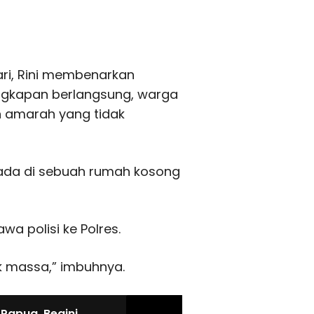
ri, Rini membenarkan
angkapan berlangsung, warga
n amarah yang tidak
rada di sebuah rumah kosong
a polisi ke Polres.
k massa,” imbuhnya.
Papua, Begini