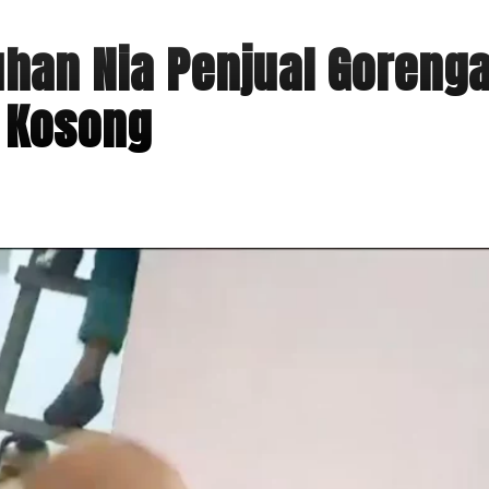
an Nia Penjual Goreng
 Kosong