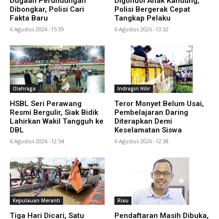
Dugaan Perundungan
Digondol Anak Kandung,
Dibongkar, Polisi Cari
Polisi Bergerak Cepat
Fakta Baru
Tangkap Pelaku
6 Agustus 2026 -15:39
6 Agustus 2026 -13:32
Olahraga
Indragiri Hilir
HSBL Seri Perawang
Teror Monyet Belum Usai,
Resmi Bergulir, Siak Bidik
Pembelajaran Daring
Lahirkan Wakil Tangguh ke
Diterapkan Demi
DBL
Keselamatan Siswa
6 Agustus 2026 -12:54
6 Agustus 2026 -12:38
Kepulauan Meranti
Riau
Tiga Hari Dicari, Satu
Pendaftaran Masih Dibuka,