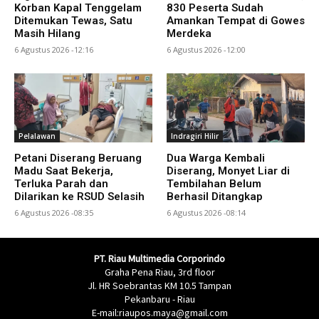
Korban Kapal Tenggelam
830 Peserta Sudah
Ditemukan Tewas, Satu
Amankan Tempat di Gowes
Masih Hilang
Merdeka
6 Agustus 2026 -12:16
6 Agustus 2026 -12:00
Pelalawan
Indragiri Hilir
Petani Diserang Beruang
Dua Warga Kembali
Madu Saat Bekerja,
Diserang, Monyet Liar di
Terluka Parah dan
Tembilahan Belum
Dilarikan ke RSUD Selasih
Berhasil Ditangkap
6 Agustus 2026 -08:35
6 Agustus 2026 -08:14
PT. Riau Multimedia Corporindo
Graha Pena Riau, 3rd floor
Jl. HR Soebrantas KM 10.5 Tampan
Pekanbaru - Riau
E-mail:riaupos.maya@gmail.com