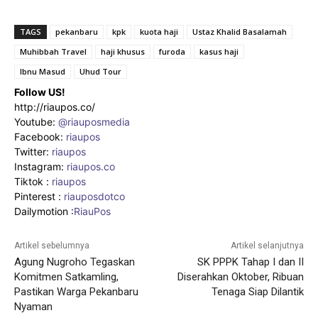
TAGS
pekanbaru
kpk
kuota haji
Ustaz Khalid Basalamah
Muhibbah Travel
haji khusus
furoda
kasus haji
Ibnu Masud
Uhud Tour
Follow US!
http://riaupos.co/
Youtube:
@riauposmedia
Facebook:
riaupos
Twitter:
riaupos
Instagram:
riaupos.co
Tiktok :
riaupos
Pinterest :
riauposdotco
Dailymotion :
RiauPos
Artikel sebelumnya
Artikel selanjutnya
Agung Nugroho Tegaskan
SK PPPK Tahap I dan II
Komitmen Satkamling,
Diserahkan Oktober, Ribuan
Pastikan Warga Pekanbaru
Tenaga Siap Dilantik
Nyaman