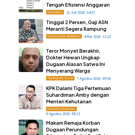
Tengah Efisiensi Anggaran
31 Juli 2026 -14:57
NASIONAL
Tinggal 2 Persen, Gaji ASN
Meranti Segera Rampung
4 Mei 2026 -12:22
KEPULAUAN MERANTI
Teror Monyet Berakhir,
Dokter Hewan Ungkap
Dugaan Alasan Satwa Ini
Menyerang Warga
7 Agustus 2026 -09:56
INDRAGIRI HILIR
KPK Dalami Tiga Pertemuan
Suhardiman Amby dengan
Menteri Kehutanan
HUKUM KRIMINAL
8 Agustus 2026 -08:13
Makam Remaja Korban
Dugaan Perundungan