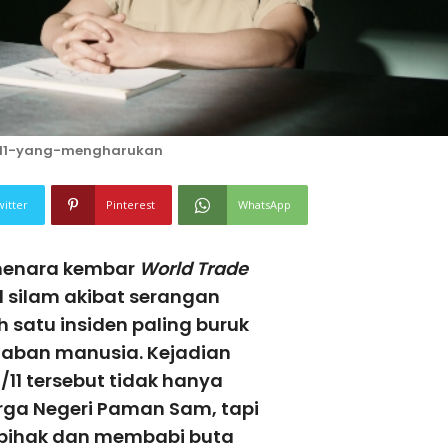
-11-yang-mengharukan
witter
Pinterest
WhatsApp
menara kembar
World Trade
1 silam akibat serangan
h satu insiden paling buruk
aban manusia. Kejadian
11 tersebut tidak hanya
ga Negeri Paman Sam, tapi
epihak dan membabi buta