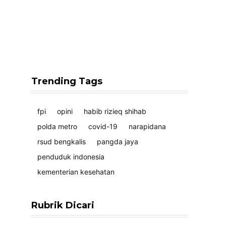
Trending Tags
fpi
opini
habib rizieq shihab
polda metro
covid-19
narapidana
rsud bengkalis
pangda jaya
penduduk indonesia
kementerian kesehatan
Rubrik Dicari