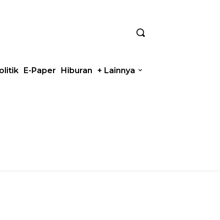
olitik
E-Paper
Hiburan
+ Lainnya