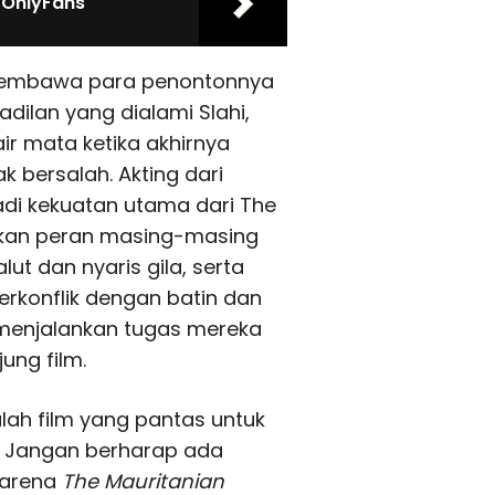
 OnlyFans
s membawa para penontonnya
dilan yang dialami Slahi,
ir mata ketika akhirnya
 bersalah. Akting dari
adi kekuatan utama dari The
kan peran masing-masing
t dan nyaris gila, serta
rkonflik dengan batin dan
 menjalankan tugas mereka
ung film.
ah film yang pantas untuk
. Jangan berharap ada
karena
The Mauritanian