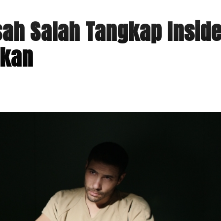
sah Salah Tangkap Insid
ukan