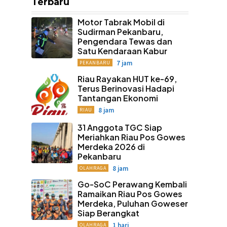
Terbaru
Motor Tabrak Mobil di
Sudirman Pekanbaru,
Pengendara Tewas dan
Satu Kendaraan Kabur
7 jam
PEKANBARU
Riau Rayakan HUT ke-69,
Terus Berinovasi Hadapi
Tantangan Ekonomi
8 jam
RIAU
31 Anggota TGC Siap
Meriahkan Riau Pos Gowes
Merdeka 2026 di
Pekanbaru
8 jam
OLAHRAGA
Go-SoC Perawang Kembali
Ramaikan Riau Pos Gowes
Merdeka, Puluhan Goweser
Siap Berangkat
1 hari
OLAHRAGA