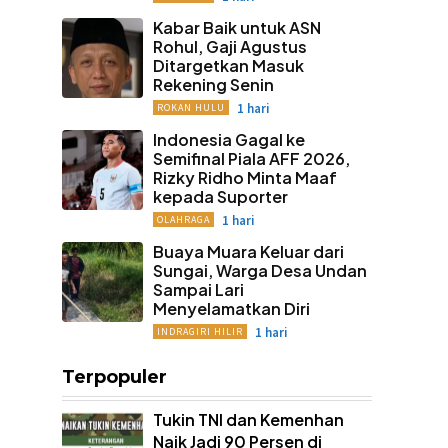
Kabar Baik untuk ASN
Rohul, Gaji Agustus
Ditargetkan Masuk
Rekening Senin
1 hari
ROKAN HULU
Indonesia Gagal ke
Semifinal Piala AFF 2026,
Rizky Ridho Minta Maaf
kepada Suporter
1 hari
OLAHRAGA
Buaya Muara Keluar dari
Sungai, Warga Desa Undan
Sampai Lari
Menyelamatkan Diri
1 hari
INDRAGIRI HILIR
Terpopuler
Tukin TNI dan Kemenhan
Naik Jadi 90 Persen di