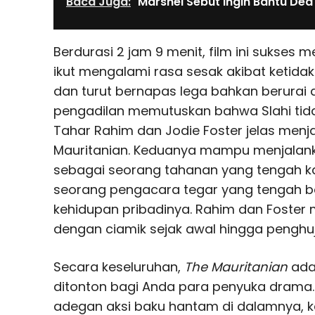
Baca Juga:
Marshel Sebut Ingin Bantu Dea
Berdurasi 2 jam 9 menit, film ini sukse
ikut mengalami rasa sesak akibat ketidaka
dan turut bernapas lega bahkan berurai a
pengadilan memutuskan bahwa Slahi tidak
Tahar Rahim dan Jodie Foster jelas menj
Mauritanian. Keduanya mampu menjalan
sebagai seorang tahanan yang tengah kalu
seorang pengacara tegar yang tengah be
kehidupan pribadinya. Rahim dan Foster
dengan ciamik sejak awal hingga penghuj
Secara keseluruhan,
The Mauritanian
adal
ditonton bagi Anda para penyuka drama
adegan aksi baku hantam di dalamnya, 