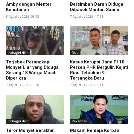
Amby dengan Menteri
Bersimbah Darah Diduga
Kehutanan
Dibacok Mantan Suami
8 Agustus 2026 -08:13
7 Agustus 2026 -17:11
Indragiri Hilir
Riau
Terjebak Perangkap,
Kasus Korupsi Dana PI 10
Monyet Liar yang Diduga
Persen PHR Bergulir, Kejati
Serang 18 Warga Masih
Riau Tetapkan 9
Diperiksa
Tersangka Baru
7 Agustus 2026 -11:20
7 Agustus 2026 -10:11
Indragiri Hilir
Pekanbaru
Teror Monyet Berakhir,
Makam Remaja Korban