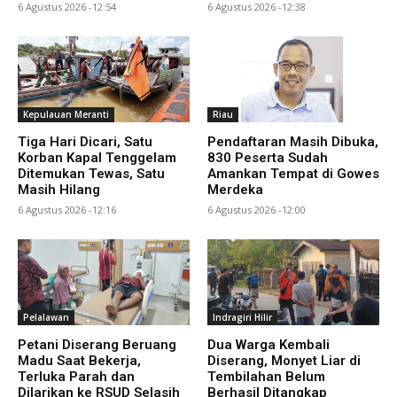
6 Agustus 2026 -12:54
6 Agustus 2026 -12:38
Kepulauan Meranti
Riau
Tiga Hari Dicari, Satu
Pendaftaran Masih Dibuka,
Korban Kapal Tenggelam
830 Peserta Sudah
Ditemukan Tewas, Satu
Amankan Tempat di Gowes
Masih Hilang
Merdeka
6 Agustus 2026 -12:16
6 Agustus 2026 -12:00
Pelalawan
Indragiri Hilir
Petani Diserang Beruang
Dua Warga Kembali
Madu Saat Bekerja,
Diserang, Monyet Liar di
Terluka Parah dan
Tembilahan Belum
Dilarikan ke RSUD Selasih
Berhasil Ditangkap