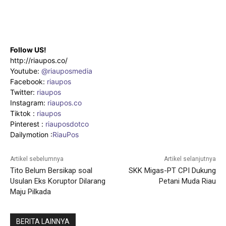
Follow US!
http://riaupos.co/
Youtube:
@riauposmedia
Facebook:
riaupos
Twitter:
riaupos
Instagram:
riaupos.co
Tiktok :
riaupos
Pinterest :
riauposdotco
Dailymotion :
RiauPos
Artikel sebelumnya
Artikel selanjutnya
Tito Belum Bersikap soal
SKK Migas-PT CPI Dukung
Usulan Eks Koruptor Dilarang
Petani Muda Riau
Maju Pilkada
BERITA LAINNYA