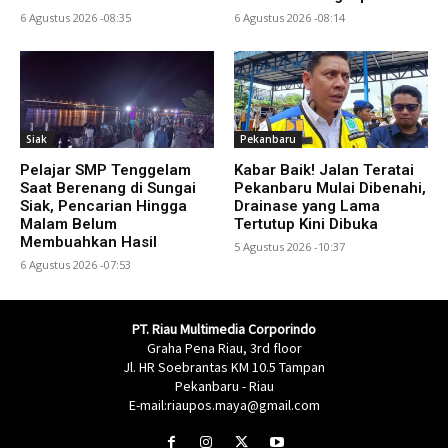
6 Agustus 2026 -08:35
6 Agustus 2026 -08:14
Siak
Pekanbaru
Pelajar SMP Tenggelam
Kabar Baik! Jalan Teratai
Saat Berenang di Sungai
Pekanbaru Mulai Dibenahi,
Siak, Pencarian Hingga
Drainase yang Lama
Malam Belum
Tertutup Kini Dibuka
Membuahkan Hasil
5 Agustus 2026 -10:37
6 Agustus 2026 -07:53
PT. Riau Multimedia Corporindo
Graha Pena Riau, 3rd floor
Jl. HR Soebrantas KM 10.5 Tampan
Pekanbaru - Riau
E-mail:riaupos.maya@gmail.com