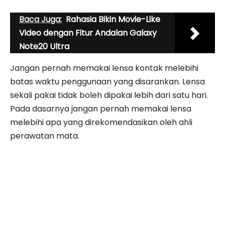
Baca Juga:
Rahasia Bikin Movie-Like
Video dengan Fitur Andalan Galaxy
Note20 Ultra
Jangan pernah memakai lensa kontak melebihi
batas waktu penggunaan yang disarankan. Lensa
sekali pakai tidak boleh dipakai lebih dari satu hari.
Pada dasarnya jangan pernah memakai lensa
melebihi apa yang direkomendasikan oleh ahli
perawatan mata.