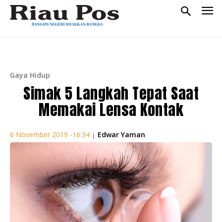
Gaya Hidup
Simak 5 Langkah Tepat Saat
Memakai Lensa Kontak
Edwar Yaman
6 November 2019 -16:34
|