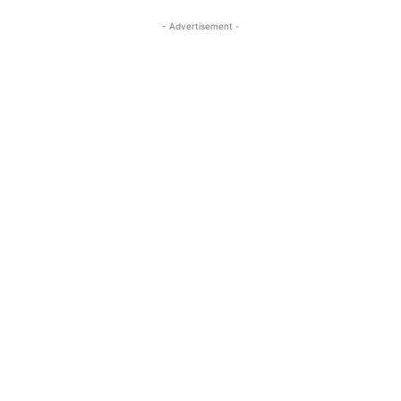
- Advertisement -