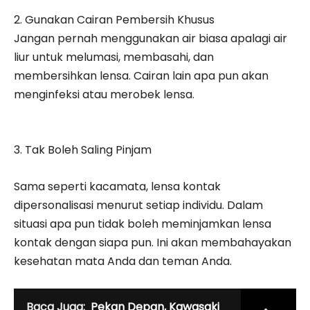
2. Gunakan Cairan Pembersih Khusus
Jangan pernah menggunakan air biasa apalagi air
liur untuk melumasi, membasahi, dan
membersihkan lensa. Cairan lain apa pun akan
menginfeksi atau merobek lensa.
3. Tak Boleh Saling Pinjam
Sama seperti kacamata, lensa kontak
dipersonalisasi menurut setiap individu. Dalam
situasi apa pun tidak boleh meminjamkan lensa
kontak dengan siapa pun. Ini akan membahayakan
kesehatan mata Anda dan teman Anda.
Baca Juga:
Pekan Depan, Kawasaki