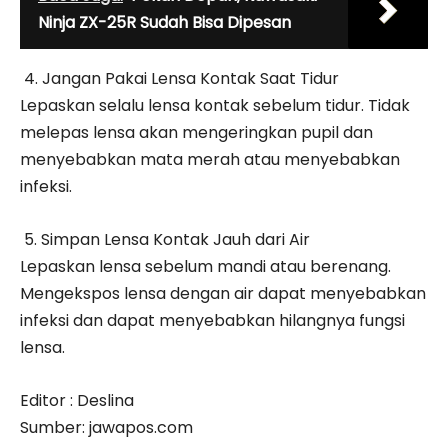
Ninja ZX-25R Sudah Bisa Dipesan
4. Jangan Pakai Lensa Kontak Saat Tidur
Lepaskan selalu lensa kontak sebelum tidur. Tidak
melepas lensa akan mengeringkan pupil dan
menyebabkan mata merah atau menyebabkan
infeksi.
5. Simpan Lensa Kontak Jauh dari Air
Lepaskan lensa sebelum mandi atau berenang.
Mengekspos lensa dengan air dapat menyebabkan
infeksi dan dapat menyebabkan hilangnya fungsi
lensa.
Editor : Deslina
Sumber: jawapos.com