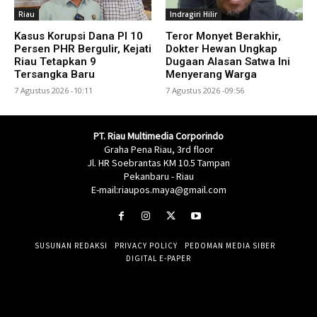
Riau
Indragiri Hilir
Kasus Korupsi Dana PI 10
Teror Monyet Berakhir,
Persen PHR Bergulir, Kejati
Dokter Hewan Ungkap
Riau Tetapkan 9
Dugaan Alasan Satwa Ini
Tersangka Baru
Menyerang Warga
7 Agustus 2026 -10:11
7 Agustus 2026 -09:56
PT. Riau Multimedia Corporindo
Graha Pena Riau, 3rd floor
Jl. HR Soebrantas KM 10.5 Tampan
Pekanbaru - Riau
E-mail:riaupos.maya@gmail.com
SUSUNAN REDAKSI
PRIVACY POLICY
PEDOMAN MEDIA SIBER
DIGITAL E-PAPER