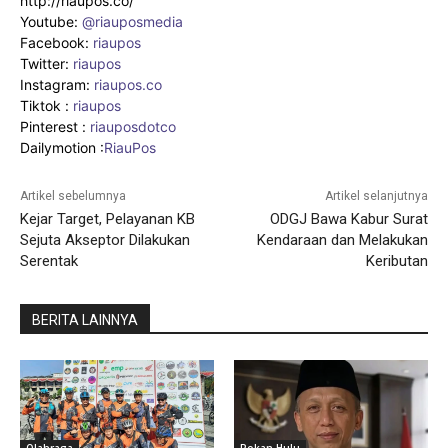
http://riaupos.co/
Youtube:
@riauposmedia
Facebook:
riaupos
Twitter:
riaupos
Instagram:
riaupos.co
Tiktok :
riaupos
Pinterest :
riauposdotco
Dailymotion :
RiauPos
Artikel sebelumnya
Artikel selanjutnya
Kejar Target, Pelayanan KB
ODGJ Bawa Kabur Surat
Sejuta Akseptor Dilakukan
Kendaraan dan Melakukan
Serentak
Keributan
BERITA LAINNYA
Olahraga
Rokan Hulu