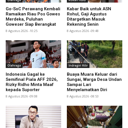
Go-SoC Perawang Kembali
Kabar Baik untuk ASN
Ramaikan Riau Pos Gowes
Rohul, Gaji Agustus
Merdeka, Puluhan
Ditargetkan Masuk
Goweser Siap Berangkat
Rekening Senin
8 Agustus 2026 -10:25
8 Agustus 2026 -09:48
Olahraga
Indragiri Hilir
Indonesia Gagal ke
Buaya Muara Keluar dari
Semifinal Piala AFF 2026,
Sungai, Warga Desa Undan
Rizky Ridho Minta Maaf
Sampai Lari
kepada Suporter
Menyelamatkan Diri
8 Agustus 2026 -09:08
8 Agustus 2026 -08:53