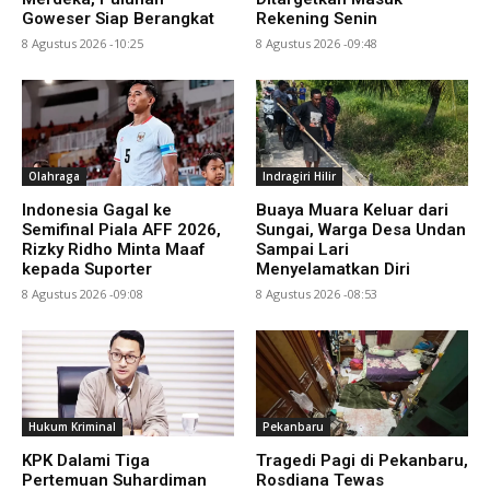
Goweser Siap Berangkat
Rekening Senin
8 Agustus 2026 -10:25
8 Agustus 2026 -09:48
Olahraga
Indragiri Hilir
Indonesia Gagal ke
Buaya Muara Keluar dari
Semifinal Piala AFF 2026,
Sungai, Warga Desa Undan
Rizky Ridho Minta Maaf
Sampai Lari
kepada Suporter
Menyelamatkan Diri
8 Agustus 2026 -09:08
8 Agustus 2026 -08:53
Hukum Kriminal
Pekanbaru
KPK Dalami Tiga
Tragedi Pagi di Pekanbaru,
Pertemuan Suhardiman
Rosdiana Tewas