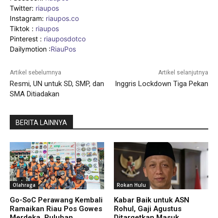
Twitter:
riaupos
Instagram:
riaupos.co
Tiktok :
riaupos
Pinterest :
riauposdotco
Dailymotion :
RiauPos
Artikel sebelumnya
Artikel selanjutnya
Resmi, UN untuk SD, SMP, dan
Inggris Lockdown Tiga Pekan
SMA Ditiadakan
BERITA LAINNYA
Olahraga
Rokan Hulu
Go-SoC Perawang Kembali
Kabar Baik untuk ASN
Ramaikan Riau Pos Gowes
Rohul, Gaji Agustus
Merdeka, Puluhan
Ditargetkan Masuk