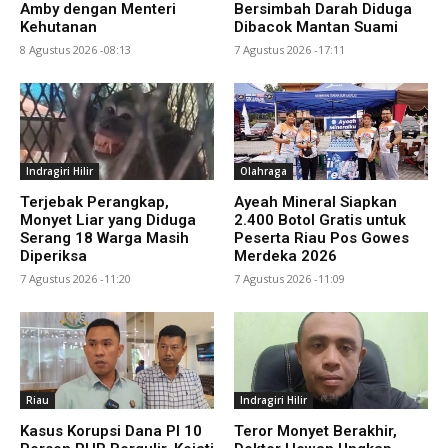
Amby dengan Menteri
Bersimbah Darah Diduga
Kehutanan
Dibacok Mantan Suami
8 Agustus 2026 -08:13
7 Agustus 2026 -17:11
Indragiri Hilir
Olahraga
Terjebak Perangkap,
Ayeah Mineral Siapkan
Monyet Liar yang Diduga
2.400 Botol Gratis untuk
Serang 18 Warga Masih
Peserta Riau Pos Gowes
Diperiksa
Merdeka 2026
7 Agustus 2026 -11:20
7 Agustus 2026 -11:09
Riau
Indragiri Hilir
Kasus Korupsi Dana PI 10
Teror Monyet Berakhir,