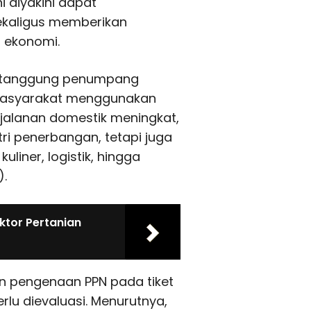
i diyakini dapat
ekaligus memberikan
r ekonomi.
ditanggung penumpang
 masyarakat menggunakan
rjalanan domestik meningkat,
ri penerbangan, tetapi juga
kuliner, logistik, hingga
).
ktor Pertanian
kan pengenaan PPN pada tiket
lu dievaluasi. Menurutnya,