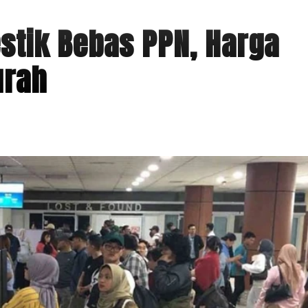
stik Bebas PPN, Harga
urah