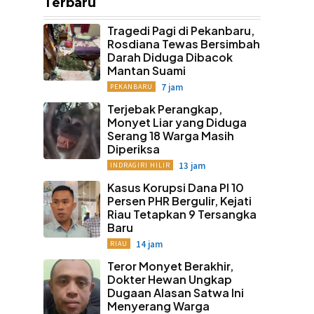
Terbaru
Tragedi Pagi di Pekanbaru,
Rosdiana Tewas Bersimbah
Darah Diduga Dibacok
Mantan Suami
7 jam
PEKANBARU
Terjebak Perangkap,
Monyet Liar yang Diduga
Serang 18 Warga Masih
Diperiksa
13 jam
INDRAGIRI HILIR
Kasus Korupsi Dana PI 10
Persen PHR Bergulir, Kejati
Riau Tetapkan 9 Tersangka
Baru
14 jam
RIAU
Teror Monyet Berakhir,
Dokter Hewan Ungkap
Dugaan Alasan Satwa Ini
Menyerang Warga