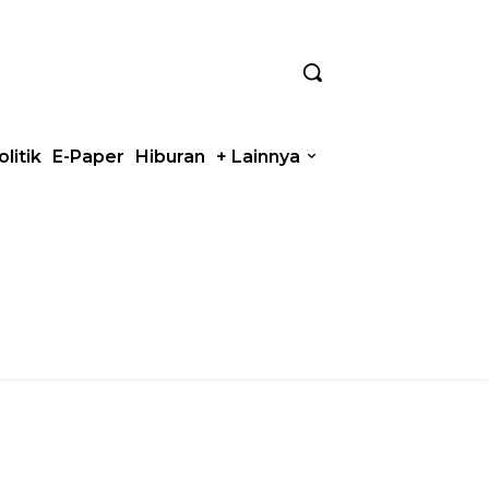
olitik
E-Paper
Hiburan
+ Lainnya