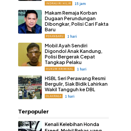
15 jam
INDRAGIRI HILIR
Makam Remaja Korban
Dugaan Perundungan
Dibongkar, Polisi Cari Fakta
Baru
1 hari
PEKANBARU
Mobil Ayah Sendiri
Digondol Anak Kandung,
Polisi Bergerak Cepat
Tangkap Pelaku
1 hari
HUKUM KRIMINAL
HSBL Seri Perawang Resmi
Bergulir, Siak Bidik Lahirkan
Wakil Tangguh ke DBL
1 hari
OLAHRAGA
Terpopuler
Kenali Kelebihan Honda
Freed, Mobil Bekas yang