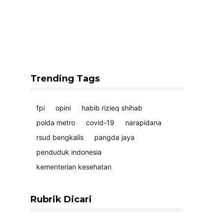
Trending Tags
fpi
opini
habib rizieq shihab
polda metro
covid-19
narapidana
rsud bengkalis
pangda jaya
penduduk indonesia
kementerian kesehatan
Rubrik Dicari