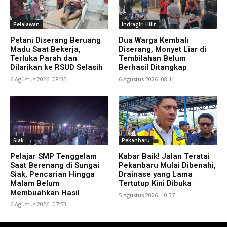
Pelalawan
Indragiri Hilir
Petani Diserang Beruang
Dua Warga Kembali
Madu Saat Bekerja,
Diserang, Monyet Liar di
Terluka Parah dan
Tembilahan Belum
Dilarikan ke RSUD Selasih
Berhasil Ditangkap
6 Agustus 2026 -08:35
6 Agustus 2026 -08:14
Siak
Pekanbaru
Pelajar SMP Tenggelam
Kabar Baik! Jalan Teratai
Saat Berenang di Sungai
Pekanbaru Mulai Dibenahi,
Siak, Pencarian Hingga
Drainase yang Lama
Malam Belum
Tertutup Kini Dibuka
Membuahkan Hasil
5 Agustus 2026 -10:37
6 Agustus 2026 -07:53