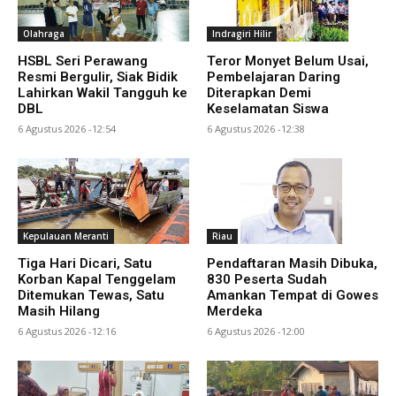
Olahraga
Indragiri Hilir
HSBL Seri Perawang
Teror Monyet Belum Usai,
Resmi Bergulir, Siak Bidik
Pembelajaran Daring
Lahirkan Wakil Tangguh ke
Diterapkan Demi
DBL
Keselamatan Siswa
6 Agustus 2026 -12:54
6 Agustus 2026 -12:38
Kepulauan Meranti
Riau
Tiga Hari Dicari, Satu
Pendaftaran Masih Dibuka,
Korban Kapal Tenggelam
830 Peserta Sudah
Ditemukan Tewas, Satu
Amankan Tempat di Gowes
Masih Hilang
Merdeka
6 Agustus 2026 -12:16
6 Agustus 2026 -12:00