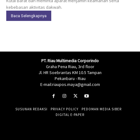
Kutai Barat dan meminta aparat menjamin keamanan serta
kebebasan aktivitas dakwah.
Baca Selengkapnya
PT. Riau Multimedia Corporindo
Graha Pena Riau, 3rd floor
Jl. HR Soebrantas KM 10.5 Tampan
Pekanbaru - Riau
E-mail:riaupos.maya@gmail.com
SUSUNAN REDAKSI
PRIVACY POLICY
PEDOMAN MEDIA SIBER
DIGITAL E-PAPER