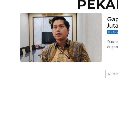
PEKA
Gag
Jut
HUKUM
Dua pe
dugaan
Muat l