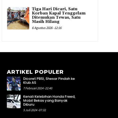
Tiga Hari Dicari, Satu
Korban Kapal Tenggelam
Ditemukan Tewas, Satu
Masih Hilang
6 Agustus 2026 -12:16
ARTIKEL POPULER
Dicoret PBSI, Shesar Pindah ke
2
Klub AS
4
7 Februari 2024 -22:40
4
Kenali Kelebihan Honda Freed,
6
Mobil Bekas yang Banyak
8
Diburu
1
5 Juli 2024 -07:32