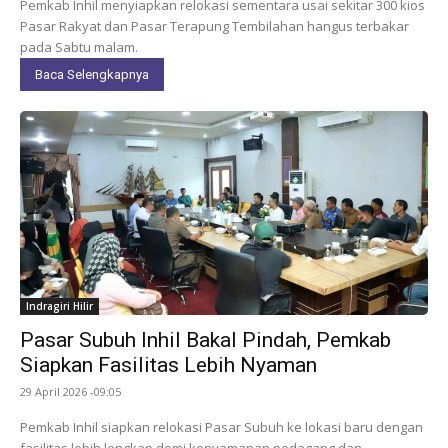
Pemkab Inhil menyiapkan relokasi sementara usai sekitar 300 kios
Pasar Rakyat dan Pasar Terapung Tembilahan hangus terbakar
pada Sabtu malam.
Baca Selengkapnya
Indragiri Hilir
Pasar Subuh Inhil Bakal Pindah, Pemkab
Siapkan Fasilitas Lebih Nyaman
29 April 2026 -09:05
Pemkab Inhil siapkan relokasi Pasar Subuh ke lokasi baru dengan
fasilitas lebih lengkap demi kenyamanan pedagang dan