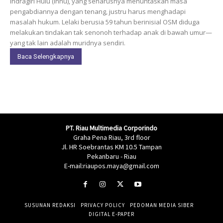
Indragiri Hulu (Inhu), yang seharusnya menuntaskan masa
pengabdiannya dengan tenang, justru harus menghadapi
masalah hukum. Lelaki berusia 59 tahun berinisial OSM diduga
melakukan tindakan tak senonoh terhadap anak di bawah umur—
yang tak lain adalah muridnya sendiri.
Baca Selengkapnya
PT. Riau Multimedia Corporindo
Graha Pena Riau, 3rd floor
Jl. HR Soebrantas KM 10.5 Tampan
Pekanbaru - Riau
E-mail:riaupos.maya@gmail.com
SUSUNAN REDAKSI
PRIVACY POLICY
PEDOMAN MEDIA SIBER
DIGITAL E-PAPER