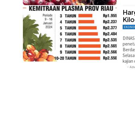
Har
Kil
EKONO
DINAS 
peneta
Berdas
Selasa
kajian
- Adv