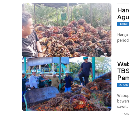
Har
Agu
EKONO
Harga 
period
Wab
TBS
Pem
ROKAN
Wabup
bawah 
sawit.
- Adv