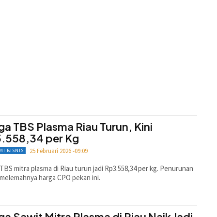
ga TBS Plasma Riau Turun, Kini
.558,34 per Kg
25 Februari 2026 -09:09
MI BISNIS
TBS mitra plasma di Riau turun jadi Rp3.558,34 per kg. Penurunan
 melemahnya harga CPO pekan ini.
ga Sawit Mitra Plasma di Riau Naik Jadi