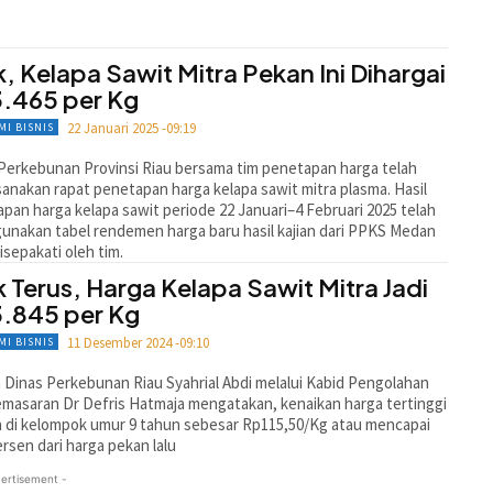
k, Kelapa Sawit Mitra Pekan Ini Dihargai
.465 per Kg
22 Januari 2025 -09:19
MI BISNIS
Perkebunan Provinsi Riau bersama tim penetapan harga telah
anakan rapat penetapan harga kelapa sawit mitra plasma. Hasil
pan harga kelapa sawit periode 22 Januari–4 Februari 2025 telah
nakan tabel rendemen harga baru hasil kajian dari PPKS Medan
isepakati oleh tim.
k Terus, Harga Kelapa Sawit Mitra Jadi
.845 per Kg
11 Desember 2024 -09:10
MI BISNIS
 Dinas Perkebunan Riau Syahrial Abdi melalui Kabid Pengolahan
masaran Dr Defris Hatmaja mengatakan, kenaikan harga tertinggi
 di kelompok umur 9 tahun sebesar Rp115,50/Kg atau mencapai
ersen dari harga pekan lalu
ertisement -