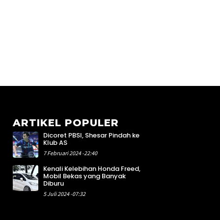
ARTIKEL POPULER
Dicoret PBSI, Shesar Pindah ke
3
Klub AS
1
7 Februari 2024 -22:40
3
Kenali Kelebihan Honda Freed,
2
Mobil Bekas yang Banyak
3
Diburu
0
5 Juli 2024 -07:32