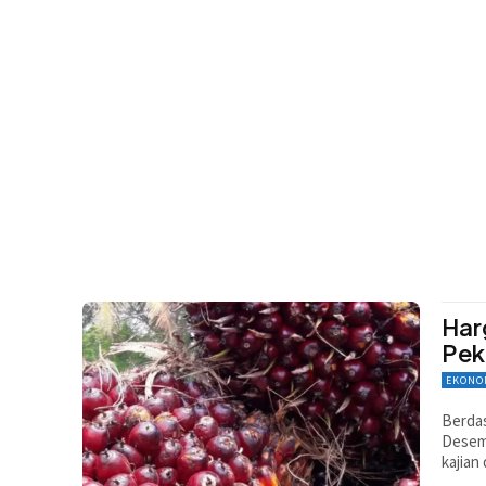
Har
Pek
EKONO
Berdas
Desemb
kajian