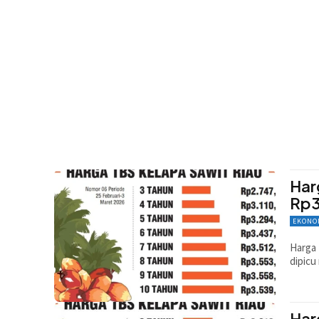
Har
Rp3
EKONO
Harga 
dipicu
Har