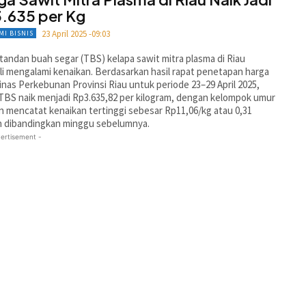
.635 per Kg
23 April 2025 -09:03
MI BISNIS
tandan buah segar (TBS) kelapa sawit mitra plasma di Riau
i mengalami kenaikan. Berdasarkan hasil rapat penetapan harga
inas Perkebunan Provinsi Riau untuk periode 23–29 April 2025,
TBS naik menjadi Rp3.635,82 per kilogram, dengan kelompok umur
n mencatat kenaikan tertinggi sebesar Rp11,06/kg atau 0,31
n dibandingkan minggu sebelumnya.
ertisement -