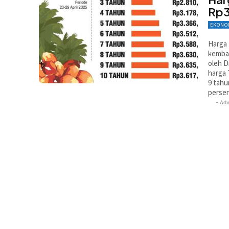
Rp3
EKONO
Harga 
kembal
oleh D
harga 
9 tahu
perse
- Adv