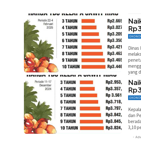
Nai
Rp3
EKONO
Dinas 
melaks
peneta
menggu
yang d
Nai
Rp3
EKONO
Kepala
dan Pe
berada
3,10 p
- Adv