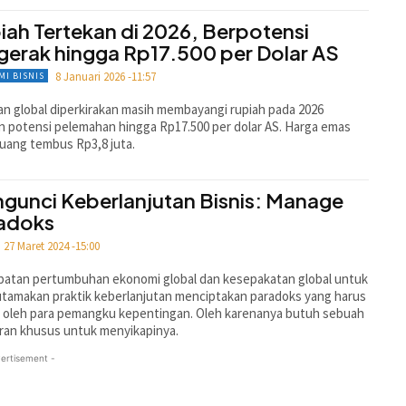
iah Tertekan di 2026, Berpotensi
gerak hingga Rp17.500 per Dolar AS
8 Januari 2026 -11:57
MI BISNIS
n global diperkirakan masih membayangi rupiah pada 2026
 potensi pelemahan hingga Rp17.500 per dolar AS. Harga emas
uang tembus Rp3,8 juta.
gunci Keberlanjutan Bisnis: Manage
adoks
27 Maret 2024 -15:00
batan pertumbuhan ekonomi global dan kesepakatan global untuk
amakan praktik keberlanjutan menciptakan paradoks yang harus
i oleh para pemangku kepentingan. Oleh karenanya butuh sebuah
ran khusus untuk menyikapinya.
ertisement -