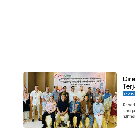
Dir
Ter
EKONO
Keberh
kinerj
harmon