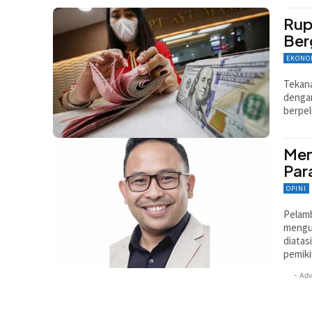
Rup
Ber
EKONO
Tekana
dengan
berpel
Men
Par
OPINI
Pelam
mengut
diatas
pemiki
- Adv