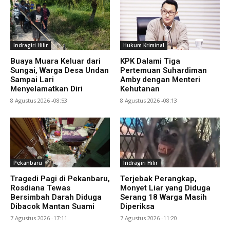
Indragiri Hilir
Hukum Kriminal
Buaya Muara Keluar dari
KPK Dalami Tiga
Sungai, Warga Desa Undan
Pertemuan Suhardiman
Sampai Lari
Amby dengan Menteri
Menyelamatkan Diri
Kehutanan
8 Agustus 2026 -08:53
8 Agustus 2026 -08:13
Pekanbaru
Indragiri Hilir
Tragedi Pagi di Pekanbaru,
Terjebak Perangkap,
Rosdiana Tewas
Monyet Liar yang Diduga
Bersimbah Darah Diduga
Serang 18 Warga Masih
Dibacok Mantan Suami
Diperiksa
7 Agustus 2026 -17:11
7 Agustus 2026 -11:20