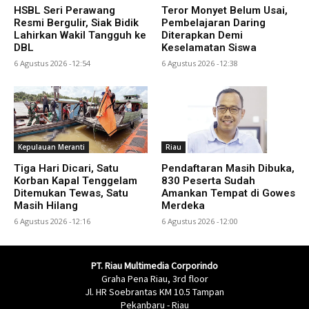
HSBL Seri Perawang
Teror Monyet Belum Usai,
Resmi Bergulir, Siak Bidik
Pembelajaran Daring
Lahirkan Wakil Tangguh ke
Diterapkan Demi
DBL
Keselamatan Siswa
6 Agustus 2026 -12:54
6 Agustus 2026 -12:38
Kepulauan Meranti
Riau
Tiga Hari Dicari, Satu
Pendaftaran Masih Dibuka,
Korban Kapal Tenggelam
830 Peserta Sudah
Ditemukan Tewas, Satu
Amankan Tempat di Gowes
Masih Hilang
Merdeka
6 Agustus 2026 -12:16
6 Agustus 2026 -12:00
PT. Riau Multimedia Corporindo
Graha Pena Riau, 3rd floor
Jl. HR Soebrantas KM 10.5 Tampan
Pekanbaru - Riau