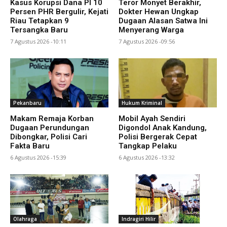
Kasus Korupsi Dana PI 10
Teror Monyet Berakhir,
Persen PHR Bergulir, Kejati
Dokter Hewan Ungkap
Riau Tetapkan 9
Dugaan Alasan Satwa Ini
Tersangka Baru
Menyerang Warga
7 Agustus 2026 -10:11
7 Agustus 2026 -09:56
Pekanbaru
Hukum Kriminal
Makam Remaja Korban
Mobil Ayah Sendiri
Dugaan Perundungan
Digondol Anak Kandung,
Dibongkar, Polisi Cari
Polisi Bergerak Cepat
Fakta Baru
Tangkap Pelaku
6 Agustus 2026 -15:39
6 Agustus 2026 -13:32
Olahraga
Indragiri Hilir