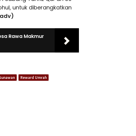
hul, untuk diberangkatkan
(adv)
esa Rawa Makmur
 Gunawan
Reward Umrah