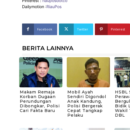
Pinterest :
riauposdotco
Dailymotion :
RiauPos
Facebook
Twitter
Pinterest
BERITA LAINNYA
Makam Remaja
Mobil Ayah
HSBL 
Korban Dugaan
Sendiri Digondol
Peraw
Perundungan
Anak Kandung,
Bergul
Dibongkar, Polisi
Polisi Bergerak
Bidik 
Cari Fakta Baru
Cepat Tangkap
Wakil
Pelaku
DBL