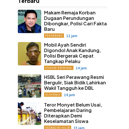
Terbaru
Makam Remaja Korban
Dugaan Perundungan
Dibongkar, Polisi Cari Fakta
Baru
12 jam
PEKANBARU
Mobil Ayah Sendiri
Digondol Anak Kandung,
Polisi Bergerak Cepat
Tangkap Pelaku
14 jam
HUKUM KRIMINAL
HSBL Seri Perawang Resmi
Bergulir, Siak Bidik Lahirkan
Wakil Tangguh ke DBL
14 jam
OLAHRAGA
Teror Monyet Belum Usai,
Pembelajaran Daring
Diterapkan Demi
Keselamatan Siswa
15 jam
INDRAGIRI HILIR