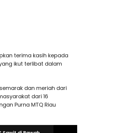
kan terima kasih kepada
ang ikut terlibat dalam
semarak dan meriah dari
asyarakat dari 16
angan Purna MTQ Riau
BS Sawit di Bawah