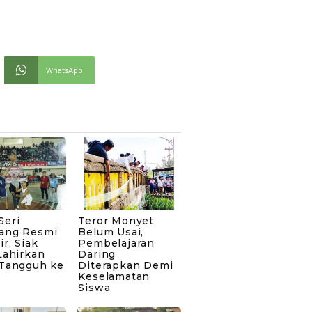
WhatsApp
Seri
Teror Monyet
ang Resmi
Belum Usai,
ir, Siak
Pembelajaran
Lahirkan
Daring
 Tangguh ke
Diterapkan Demi
Keselamatan
Siswa