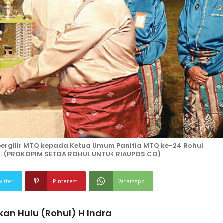
ergilir MTQ kepada Ketua Umum Panitia MTQ ke-24 Rohul
. (PROKOPIM SETDA ROHUL UNTUK RIAUPOS.CO)
witter
Pinterest
WhatsApp
an Hulu (Rohul) H Indra