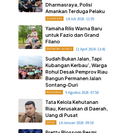
Dharmasraya, Polisi
Amankan Terduga Pelaku
14 Juli 2026 -11:55
SUMATERA
Yamaha Rilis Warna Baru
untuk Fazio dan Grand
Filano
11 April 2024 -13:41
EKONOMI BISNIS
Sudah Bukan Jalan, Tapi
Kubangan Kerbau’, Warga
Rohul Desak Pemprov Riau
Bangun Permanen Jalan
Sontang-Duri
5 Agustus 2026 -07:50
NASIONAL
Tata Kelola Kehutanan
Riau, Kerusakan di Daerah,
Uang di Pusat
14 Januari 2026 -09:18
OPINI
Pretty Blossom Resmi