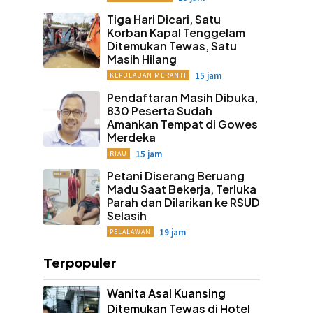
Tiga Hari Dicari, Satu
Korban Kapal Tenggelam
Ditemukan Tewas, Satu
Masih Hilang
15 jam
KEPULAUAN MERANTI
Pendaftaran Masih Dibuka,
830 Peserta Sudah
Amankan Tempat di Gowes
Merdeka
15 jam
RIAU
Petani Diserang Beruang
Madu Saat Bekerja, Terluka
Parah dan Dilarikan ke RSUD
Selasih
19 jam
PELALAWAN
Terpopuler
Wanita Asal Kuansing
Ditemukan Tewas di Hotel