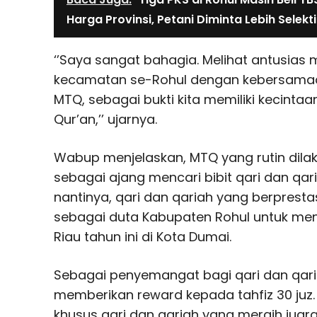
Harga Provinsi, Petani Diminta Lebih Selekti
‘’Saya sangat bahagia. Melihat antusias 
kecamatan se-Rohul dengan kebersama
MTQ, sebagai bukti kita memiliki kecinta
Qur’an,’’ ujarnya.
Wabup menjelaskan, MTQ yang rutin dila
sebagai ajang mencari bibit qari dan qari
nantinya, qari dan qariah yang berpresta
sebagai duta Kabupaten Rohul untuk meng
Riau tahun ini di Kota Dumai.
Sebagai penyemangat bagi qari dan qar
memberikan reward kepada tahfiz 30 juz. 
khusus qari dan qariah yang meraih juara