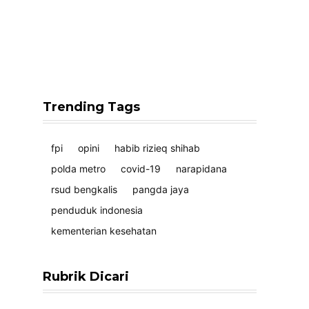
Trending Tags
fpi
opini
habib rizieq shihab
polda metro
covid-19
narapidana
rsud bengkalis
pangda jaya
penduduk indonesia
kementerian kesehatan
Rubrik Dicari