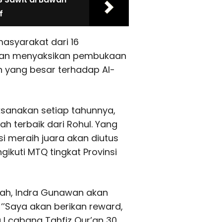
f
masyarakat dari 16
an menyaksikan pembukaan
an yang besar terhadap Al-
ksanakan setiap tahunnya,
ah terbaik dari Rohul. Yang
si meraih juara akan diutus
ikuti MTQ tingkat Provinsi
iah, Indra Gunawan akan
‘’Saya akan berikan reward,
 I cabang Tahfiz Qur’an 30