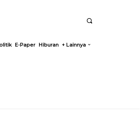
olitik
E-Paper
Hiburan
+ Lainnya