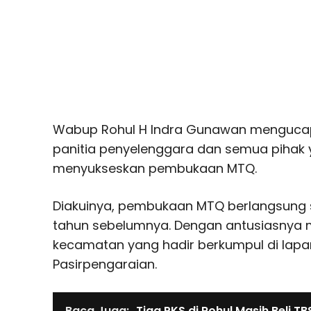
Wabup Rohul H Indra Gunawan mengucap
panitia penyelenggara dan semua pihak y
menyukseskan pembukaan MTQ.
Diakuinya, pembukaan MTQ berlangsung 
tahun sebelumnya. Dengan antusiasnya m
kecamatan yang hadir berkumpul di lap
Pasirpengaraian.
Baca Juga:
Tiga PKS di Rohul Masih Beli T