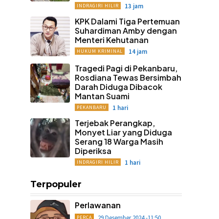
13 jam
INDRAGIRI HILIR
KPK Dalami Tiga Pertemuan
Suhardiman Amby dengan
Menteri Kehutanan
14 jam
HUKUM KRIMINAL
Tragedi Pagi di Pekanbaru,
Rosdiana Tewas Bersimbah
Darah Diduga Dibacok
Mantan Suami
1 hari
PEKANBARU
Terjebak Perangkap,
Monyet Liar yang Diduga
Serang 18 Warga Masih
Diperiksa
1 hari
INDRAGIRI HILIR
Terpopuler
Perlawanan
29 Desember 2024 -11:50
PERCA