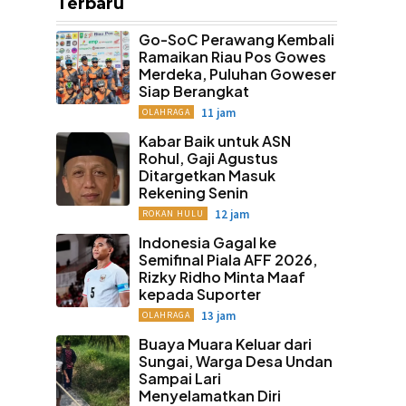
Terbaru
Go-SoC Perawang Kembali
Ramaikan Riau Pos Gowes
Merdeka, Puluhan Goweser
Siap Berangkat
11 jam
OLAHRAGA
Kabar Baik untuk ASN
Rohul, Gaji Agustus
Ditargetkan Masuk
Rekening Senin
12 jam
ROKAN HULU
Indonesia Gagal ke
Semifinal Piala AFF 2026,
Rizky Ridho Minta Maaf
kepada Suporter
13 jam
OLAHRAGA
Buaya Muara Keluar dari
Sungai, Warga Desa Undan
Sampai Lari
Menyelamatkan Diri