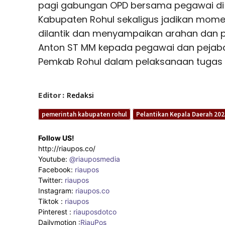
pagi gabungan OPD bersama pegawai di 
Kabupaten Rohul sekaligus jadikan momen
dilantik dan menyampaikan arahan dan p
Anton ST MM kepada pegawai dan pejabat
Pemkab Rohul dalam pelaksanaan tugas 
Editor :
Redaksi
pemerintah kabupaten rohul
Pelantikan Kepala Daerah 202
Follow US!
http://riaupos.co/
Youtube:
@riauposmedia
Facebook:
riaupos
Twitter:
riaupos
Instagram:
riaupos.co
Tiktok :
riaupos
Pinterest :
riauposdotco
Dailymotion :
RiauPos