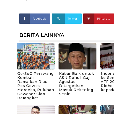
Facebook
Twitter
Pinterest
BERITA LAINNYA
Go-SoC Perawang
Kabar Baik untuk
Indone
Kembali
ASN Rohul, Gaji
ke Sem
Ramaikan Riau
Agustus
AFF 20
Pos Gowes
Ditargetkan
Ridho
Merdeka, Puluhan
Masuk Rekening
kepad
Goweser Siap
Senin
Berangkat