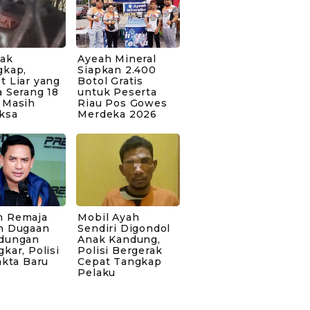
bak
Ayeah Mineral
gkap,
Siapkan 2.400
t Liar yang
Botol Gratis
 Serang 18
untuk Peserta
 Masih
Riau Pos Gowes
ksa
Merdeka 2026
 Remaja
Mobil Ayah
n Dugaan
Sendiri Digondol
dungan
Anak Kandung,
kar, Polisi
Polisi Bergerak
akta Baru
Cepat Tangkap
Pelaku