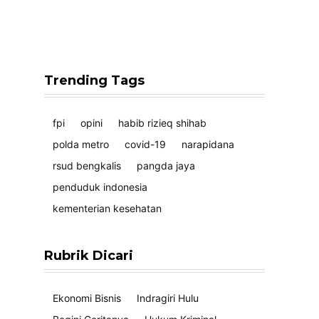
Trending Tags
fpi
opini
habib rizieq shihab
polda metro
covid-19
narapidana
rsud bengkalis
pangda jaya
penduduk indonesia
kementerian kesehatan
Rubrik Dicari
Ekonomi Bisnis
Indragiri Hulu