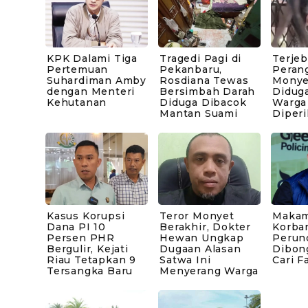
KPK Dalami Tiga
Tragedi Pagi di
Terje
Pertemuan
Pekanbaru,
Peran
Suhardiman Amby
Rosdiana Tewas
Monye
dengan Menteri
Bersimbah Darah
Diduga
Kehutanan
Diduga Dibacok
Warga
Mantan Suami
Diperi
Kasus Korupsi
Teror Monyet
Makam
Dana PI 10
Berakhir, Dokter
Korba
Persen PHR
Hewan Ungkap
Perun
Bergulir, Kejati
Dugaan Alasan
Dibong
Riau Tetapkan 9
Satwa Ini
Cari F
Tersangka Baru
Menyerang Warga