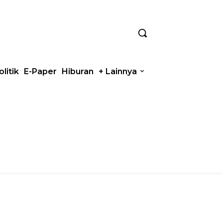
olitik
E-Paper
Hiburan
+ Lainnya