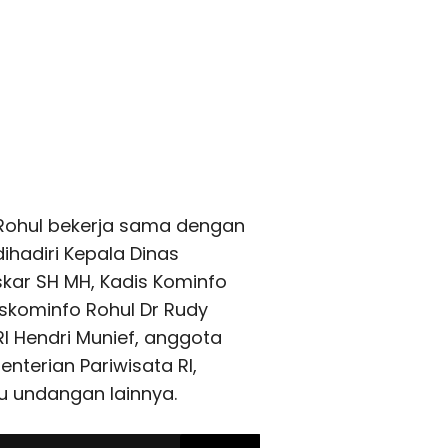
Rohul bekerja sama dengan
dihadiri Kepala Dinas
skar SH MH, Kadis Kominfo
iskominfo Rohul Dr Rudy
 RI Hendri Munief, anggota
nterian Pariwisata RI,
u undangan lainnya.