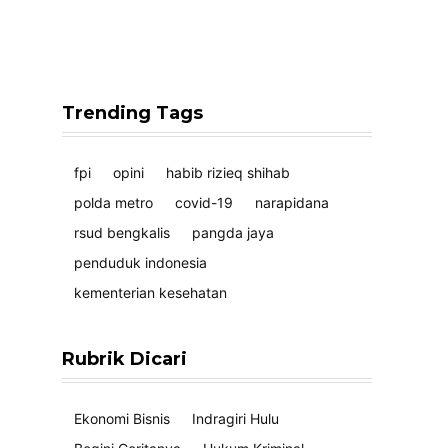
Trending Tags
fpi
opini
habib rizieq shihab
polda metro
covid-19
narapidana
rsud bengkalis
pangda jaya
penduduk indonesia
kementerian kesehatan
Rubrik Dicari
Ekonomi Bisnis
Indragiri Hulu