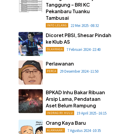
Tanggung – BRI KC
Pekanbaru Tuanku
Tambusai
22 Mei 2025 -08:32
INFO LELANG
Dicoret PBSI, Shesar Pindah
ke Klub AS
7 Februari 2024 -22:40
OLAHRAGA
Perlawanan
29 Desember 2024 -11:50
PERCA
BPKAD Inhu Bakar Ribuan
Arsip Lama, Pendataan
Aset Belum Rampung
19 April 2025 -16:15
INDRAGIRI HULU
Orang Kaya Baru
7 Agustus 2024 -10:35
ALAMAAAK!