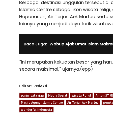
Berbagai destinasi unggulan tersebut di
Islamic Centre sebagai ikon wisata religi,
Hapanasan, Air Terjun Aek Martua serta s
lainnya yang menjadi daya tarik wisataw
Baca Juga:
Wabup Ajak Umat Islam Makmu
“Ini merupakan kekuatan besar yang haru
secara maksimal,” ujarnya.(epp)
Editor :
Redaksi
pariwisata riau
Media Sosial
Wisata Rohul
Anton ST 
Masjid Agung Islamic Centre
Air Terjun Aek Martua
pemka
wonderful indonesia