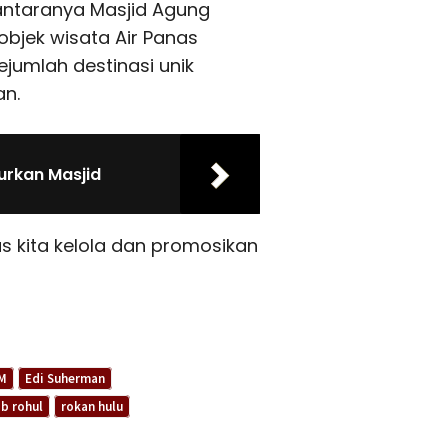
 antaranya Masjid Agung
 objek wisata Air Panas
ejumlah destinasi unik
an.
rkan Masjid
s kita kelola dan promosikan
MM
Edi Suherman
b rohul
rokan hulu