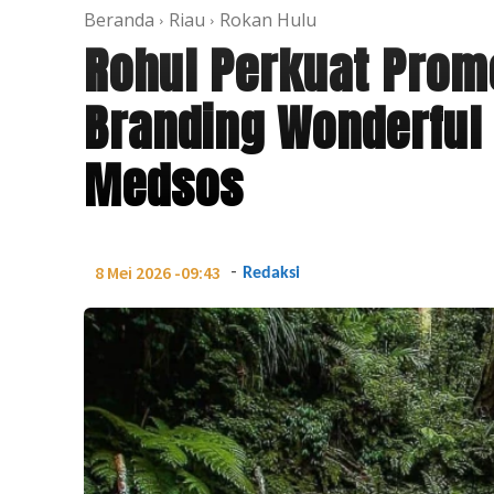
Beranda
Riau
Rokan Hulu
Rohul Perkuat Prom
Branding Wonderful 
Medsos
-
8 Mei 2026 -09:43
Redaksi