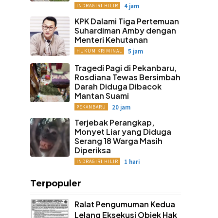
4 jam
INDRAGIRI HILIR
KPK Dalami Tiga Pertemuan
Suhardiman Amby dengan
Menteri Kehutanan
5 jam
HUKUM KRIMINAL
Tragedi Pagi di Pekanbaru,
Rosdiana Tewas Bersimbah
Darah Diduga Dibacok
Mantan Suami
20 jam
PEKANBARU
Terjebak Perangkap,
Monyet Liar yang Diduga
Serang 18 Warga Masih
Diperiksa
1 hari
INDRAGIRI HILIR
Terpopuler
Ralat Pengumuman Kedua
Lelang Eksekusi Objek Hak