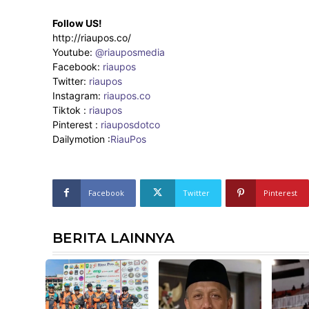
Follow US!
http://riaupos.co/
Youtube:
@riauposmedia
Facebook:
riaupos
Twitter:
riaupos
Instagram:
riaupos.co
Tiktok :
riaupos
Pinterest :
riauposdotco
Dailymotion :
RiauPos
Facebook
Twitter
Pinterest
BERITA LAINNYA