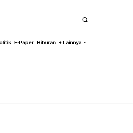
olitik
E-Paper
Hiburan
+ Lainnya