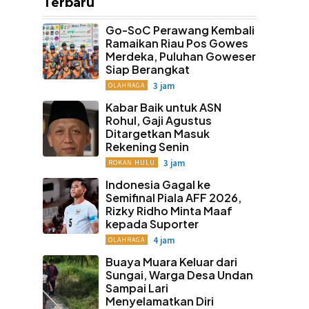
Terbaru
Go-SoC Perawang Kembali
Ramaikan Riau Pos Gowes
Merdeka, Puluhan Goweser
Siap Berangkat
3 jam
OLAHRAGA
Kabar Baik untuk ASN
Rohul, Gaji Agustus
Ditargetkan Masuk
Rekening Senin
3 jam
ROKAN HULU
Indonesia Gagal ke
Semifinal Piala AFF 2026,
Rizky Ridho Minta Maaf
kepada Suporter
4 jam
OLAHRAGA
Buaya Muara Keluar dari
Sungai, Warga Desa Undan
Sampai Lari
Menyelamatkan Diri