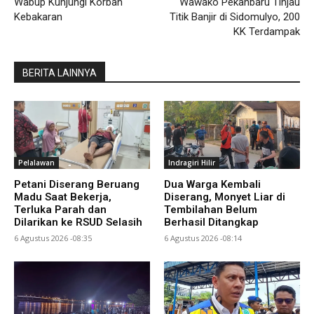
Wabup Kunjungi Korban
Wawako Pekanbaru Tinjau
Kebakaran
Titik Banjir di Sidomulyo, 200
KK Terdampak
BERITA LAINNYA
Pelalawan
Indragiri Hilir
Petani Diserang Beruang
Dua Warga Kembali
Madu Saat Bekerja,
Diserang, Monyet Liar di
Terluka Parah dan
Tembilahan Belum
Dilarikan ke RSUD Selasih
Berhasil Ditangkap
6 Agustus 2026 -08:35
6 Agustus 2026 -08:14