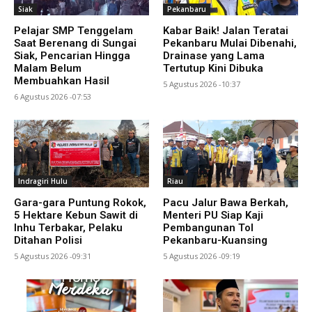
Siak
Pekanbaru
Pelajar SMP Tenggelam
Kabar Baik! Jalan Teratai
Saat Berenang di Sungai
Pekanbaru Mulai Dibenahi,
Siak, Pencarian Hingga
Drainase yang Lama
Malam Belum
Tertutup Kini Dibuka
Membuahkan Hasil
5 Agustus 2026 -10:37
6 Agustus 2026 -07:53
Indragiri Hulu
Riau
Gara-gara Puntung Rokok,
Pacu Jalur Bawa Berkah,
5 Hektare Kebun Sawit di
Menteri PU Siap Kaji
Inhu Terbakar, Pelaku
Pembangunan Tol
Ditahan Polisi
Pekanbaru-Kuansing
5 Agustus 2026 -09:31
5 Agustus 2026 -09:19