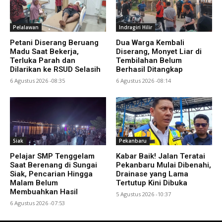
Pelalawan
Indragiri Hilir
Petani Diserang Beruang
Dua Warga Kembali
Madu Saat Bekerja,
Diserang, Monyet Liar di
Terluka Parah dan
Tembilahan Belum
Dilarikan ke RSUD Selasih
Berhasil Ditangkap
6 Agustus 2026 -08:35
6 Agustus 2026 -08:14
Siak
Pekanbaru
Pelajar SMP Tenggelam
Kabar Baik! Jalan Teratai
Saat Berenang di Sungai
Pekanbaru Mulai Dibenahi,
Siak, Pencarian Hingga
Drainase yang Lama
Malam Belum
Tertutup Kini Dibuka
Membuahkan Hasil
5 Agustus 2026 -10:37
6 Agustus 2026 -07:53