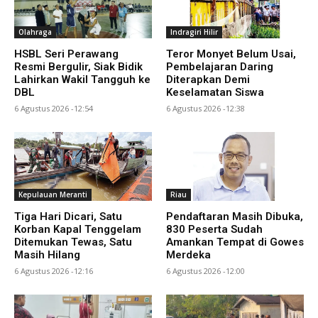
Olahraga
Indragiri Hilir
HSBL Seri Perawang
Teror Monyet Belum Usai,
Resmi Bergulir, Siak Bidik
Pembelajaran Daring
Lahirkan Wakil Tangguh ke
Diterapkan Demi
DBL
Keselamatan Siswa
6 Agustus 2026 -12:54
6 Agustus 2026 -12:38
Kepulauan Meranti
Riau
Tiga Hari Dicari, Satu
Pendaftaran Masih Dibuka,
Korban Kapal Tenggelam
830 Peserta Sudah
Ditemukan Tewas, Satu
Amankan Tempat di Gowes
Masih Hilang
Merdeka
6 Agustus 2026 -12:16
6 Agustus 2026 -12:00